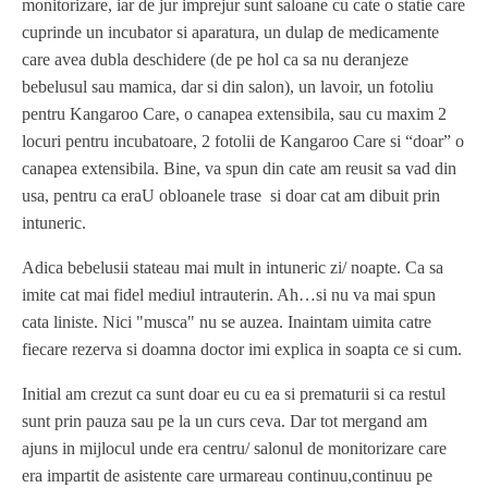
monitorizare, iar de jur imprejur sunt saloane cu cate o statie care
cuprinde un incubator si aparatura, un dulap de medicamente
care avea dubla deschidere (de pe hol ca sa nu deranjeze
bebelusul sau mamica, dar si din salon), un lavoir, un fotoliu
pentru Kangaroo Care, o canapea extensibila, sau cu maxim 2
locuri pentru incubatoare, 2 fotolii de Kangaroo Care si “doar” o
canapea extensibila. Bine, va spun din cate am reusit sa vad din
usa, pentru ca eraU obloanele trase si doar cat am dibuit prin
intuneric.
Adica bebelusii stateau mai mult in intuneric zi/ noapte. Ca sa
imite cat mai fidel mediul intrauterin. Ah…si nu va mai spun
cata liniste. Nici "musca" nu se auzea. Inaintam uimita catre
fiecare rezerva si doamna doctor imi explica in soapta ce si cum.
Initial am crezut ca sunt doar eu cu ea si prematurii si ca restul
sunt prin pauza sau pe la un curs ceva. Dar tot mergand am
ajuns in mijlocul unde era centru/ salonul de monitorizare care
era impartit de asistente care urmareau continuu,continuu pe