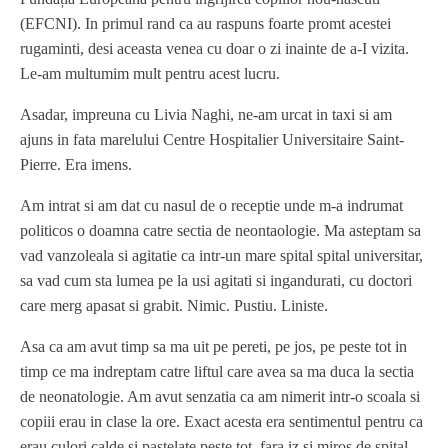
(EFCNI). In primul rand ca au raspuns foarte promt acestei
rugaminti, desi aceasta venea cu doar o zi inainte de a-I vizita.
Le-am multumim mult pentru acest lucru.
Asadar, impreuna cu Livia Naghi, ne-am urcat in taxi si am
ajuns in fata marelului Centre Hospitalier Universitaire Saint-
Pierre. Era imens.
Am intrat si am dat cu nasul de o receptie unde m-a indrumat
politicos o doamna catre sectia de neontaologie. Ma asteptam sa
vad vanzoleala si agitatie ca intr-un mare spital spital universitar,
sa vad cum sta lumea pe la usi agitati si ingandurati, cu doctori
care merg apasat si grabit. Nimic. Pustiu. Liniste.
Asa ca am avut timp sa ma uit pe pereti, pe jos, pe peste tot in
timp ce ma indreptam catre liftul care avea sa ma duca la sectia
de neonatologie. Am avut senzatia ca am nimerit intr-o scoala si
copiii erau in clase la ore. Exact acesta era sentimentul pentru ca
erau culori calde si pastelate peste tot, fara iz si miros de spital,