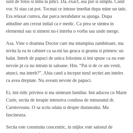
sunt de folos si intra la pitici. Da, exact, asa pur si simplu. Cand
vor. Si stau cat pot. Tocmai ce intrase imediat dupa mine un tatic.
Era relaxat cumva, dar parca nerabdator sa ajunga. Dupa
atitudine am crezut initial ca e medic. Ca prea se simtea in
elementul sau si nimeni nu-l intreba o vorba sau unde merge.
Asa. Vine o doamna Doctor care ma intampina zambitoare, ma
invita la ea in cabinet ca sa-mi las geaca si geanta si primesc un
halat. Intreb de papuci de unica folosinta si imi spune ca nu este
nevoie pt ca nu intram in saloane. Hm. “Pai si de ce am venit,
atunci, ma intreb?”. Abia cand a inceput turul sectiei am inteles
ca avea dreptate. Nu aveam nevoie de papuci.
Ei, imi ridic privirea si ma simteam familiar. Imi aducea cu Marie
Curie, sectia de terapie intensiva condusa de minunatul dr.
Carstoveanu. O sa scriu odata si despre dumnealui. Ma
fascineaza.
Sectia este construita concentric, in mijloc este salonul de