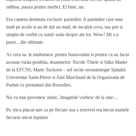
odihna, pauza pentru medici. Ei bine, nu.
Era camera destinata exclusiv parintilor. A parintilor care stau
mult pe acolo si au de dat un mail, de incalzit ceva, sau pur si
simplu de vorbit cu sotul/ sotia despre ale lor. Wow! Mi s-a
parut…the ultimate.
As vrea sa le multumesc pentru bunavointa si pentru ca au facut
aceasta vizita posibila, doamnelor: Nicole Thiele si Silke Mader
de la EFCNI, Marie Tackoen – sef sectie neonatologie Spitalul
Universitar Saint-Pierer si Ann Marchand de la Organizatia de
Parinti cu prematuri din Bruxelles.
Nu va mai povestesc nimic. Imaginile vorbesc de la sine…
Ps: mi-a placut tare ca pe fiecare usa a rezervei era trecut numele
fiecarui micut luptator