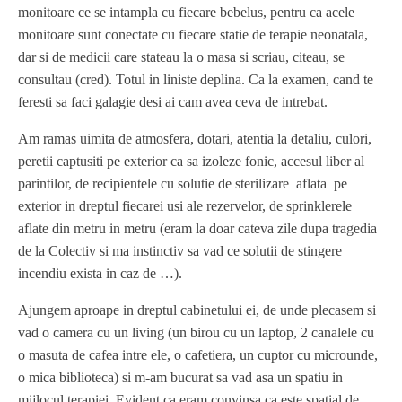
monitoare ce se intampla cu fiecare bebelus, pentru ca acele
monitoare sunt conectate cu fiecare statie de terapie neonatala,
dar si de medicii care stateau la o masa si scriau, citeau, se
consultau (cred). Totul in liniste deplina. Ca la examen, cand te
feresti sa faci galagie desi ai cam avea ceva de intrebat.
Am ramas uimita de atmosfera, dotari, atentia la detaliu, culori,
peretii captusiti pe exterior ca sa izoleze fonic, accesul liber al
parintilor, de recipientele cu solutie de sterilizare aflata pe
exterior in dreptul fiecarei usi ale rezervelor, de sprinklerele
aflate din metru in metru (eram la doar cateva zile dupa tragedia
de la Colectiv si ma instinctiv sa vad ce solutii de stingere
incendiu exista in caz de …).
Ajungem aproape in dreptul cabinetului ei, de unde plecasem si
vad o camera cu un living (un birou cu un laptop, 2 canalele cu
o masuta de cafea intre ele, o cafetiera, un cuptor cu microunde,
o mica biblioteca) si m-am bucurat sa vad asa un spatiu in
mijlocul terapiei. Evident ca eram convinsa ca este spatial de