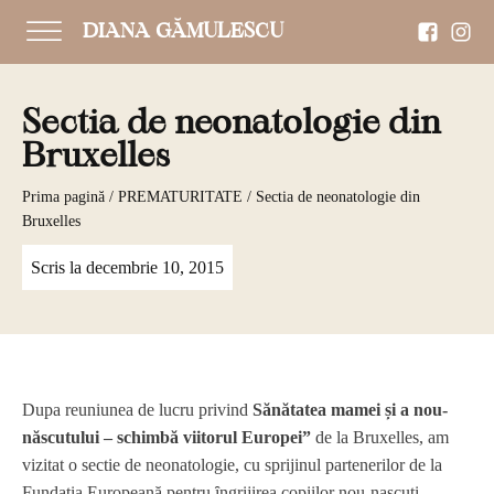
DIANA GĂMULESCU
Sectia de neonatologie din
Bruxelles
Prima pagină
/
PREMATURITATE
/ Sectia de neonatologie din
Bruxelles
Scris la
decembrie 10, 2015
Dupa reuniunea de lucru privind
Sănătatea mamei și a nou-
născutului – schimbă viitorul Europei”
de la Bruxelles, am
vizitat o sectie de neonatologie, cu sprijinul partenerilor de la
Fundația Europeană pentru ȋngrijirea copiilor nou-nascuti