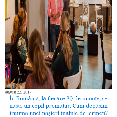
august 22, 2017
În România, la fiecare 30 de minute, se
naşte un copil prematur. Cum depăşim
trauma unei naşteri înainte de termen?