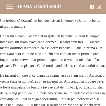
DIANA GĂMULESCU
Cât trebuie să doarmă un bebeluș născut la termen? Dar un bebeluș
născut prematur?
Habar nu aveam. Cat am stat in spital cu bebelusii si erau la terapie
intensiva, nu stiam exact cand dormeau si cand erau trezi. Ii gaseam
mereu dormind si credeam ca asa dorm bebelusii. Pana in prima zi in
care i-am avut cu mine in salon. Nu stiu cum au trecut primele ore
impreuna in rezerva, dar prima noapte...nu o voi uita niciodata. Au
plaaans. Dar au plaaans. Cand unul, cand celalat, cand amandoi odata.
La inceput am crezut ca plang de foame, asa ca i-am hranit. Au tacut o
vreme (cateva minute), apoi au inceput iar. Am crezut ca ii doare ceva,
o fosta intepatura de branula (aveau atat de multe...), burtica....nu stiam
de ce plang pentru ca in filmele americane sau in reclame vezi cadre in
care dupa ce ii dai sa suga bebelusului, il pui in pat, pornesti caruselul
de la patul copilului, il mangai, il saruti pe frunte apoi te indepartezi