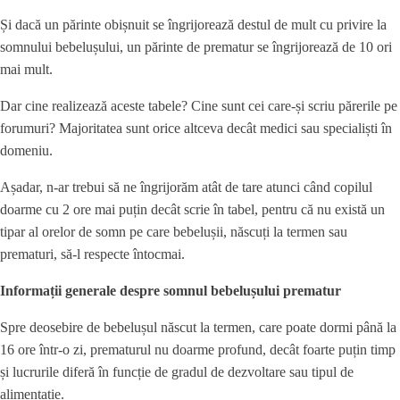
Și dacă un părinte obișnuit se îngrijorează destul de mult cu privire la
somnului bebelușului, un părinte de prematur se îngrijorează de 10 ori
mai mult.
Dar cine realizează aceste tabele? Cine sunt cei care-și scriu părerile pe
forumuri? Majoritatea sunt orice altceva decât medici sau specialiști în
domeniu.
Așadar, n-ar trebui să ne îngrijorăm atât de tare atunci când copilul
doarme cu 2 ore mai puțin decât scrie în tabel, pentru că nu există un
tipar al orelor de somn pe care bebelușii, născuți la termen sau
prematuri, să-l respecte întocmai.
Informații generale despre somnul bebelușului prematur
Spre deosebire de bebelușul născut la termen, care poate dormi până la
16 ore într-o zi, prematurul nu doarme profund, decât foarte puțin timp
și lucrurile diferă în funcție de gradul de dezvoltare sau tipul de
alimentație.