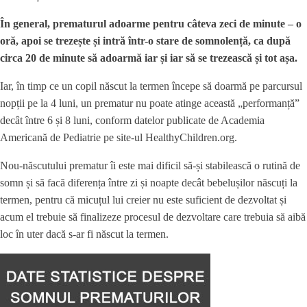
În general, prematurul adoarme pentru câteva zeci de minute – o
oră, apoi se trezește și intră într-o stare de somnolență, ca după
circa 20 de minute să adoarmă iar și iar să se trezească și tot așa.
Iar, în timp ce un copil născut la termen începe să doarmă pe parcursul
nopții pe la 4 luni, un prematur nu poate atinge această „performanță”
decât între 6 și 8 luni, conform datelor publicate de Academia
Americană de Pediatrie pe site-ul HealthyChildren.org.
Nou-născutului prematur îi este mai dificil să-și stabilească o rutină de
somn și să facă diferența între zi și noapte decât bebelușilor născuți la
termen, pentru că micuțul lui creier nu este suficient de dezvoltat și
acum el trebuie să finalizeze procesul de dezvoltare care trebuia să aibă
loc în uter dacă s-ar fi născut la termen.