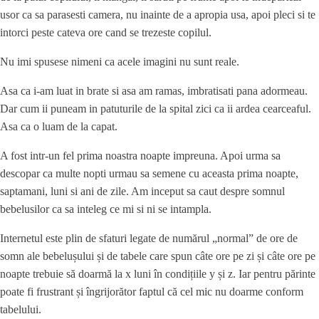
usor ca sa parasesti camera, nu inainte de a apropia usa, apoi pleci si te
intorci peste cateva ore cand se trezeste copilul.
Nu imi spusese nimeni ca acele imagini nu sunt reale.
Asa ca i-am luat in brate si asa am ramas, imbratisati pana adormeau.
Dar cum ii puneam in patuturile de la spital zici ca ii ardea cearceaful.
Asa ca o luam de la capat.
A fost intr-un fel prima noastra noapte impreuna. Apoi urma sa
descopar ca multe nopti urmau sa semene cu aceasta prima noapte,
saptamani, luni si ani de zile. Am inceput sa caut despre somnul
bebelusilor ca sa inteleg ce mi si ni se intampla.
Internetul este plin de sfaturi legate de numărul „normal” de ore de
somn ale bebelușului și de tabele care spun câte ore pe zi și câte ore pe
noapte trebuie să doarmă la x luni în condițiile y și z. Iar pentru părinte
poate fi frustrant și îngrijorător faptul că cel mic nu doarme conform
tabelului.