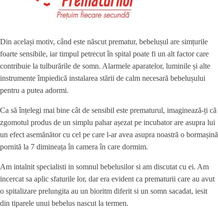
Din același motiv, când este născut prematur, bebelușul are simțurile
foarte sensibile, iar timpul petrecut în spital poate fi un alt factor care
contribuie la tulburările de somn. Alarmele aparatelor, luminile și alte
instrumente împiedică instalarea stării de calm necesară bebelușului
pentru a putea adormi.
Ca să înțelegi mai bine cât de sensibil este prematurul, imaginează-ți că
zgomotul produs de un simplu pahar așezat pe incubator are asupra lui
un efect asemănător cu cel pe care l-ar avea asupra noastră o bormașină
pornită la 7 dimineața în camera în care dormim.
Am intalnit specialisti in somnul bebelusilor si am discutat cu ei. Am
incercat sa aplic sfaturile lor, dar era evident ca prematurii care au avut
o spitalizare prelungita au un bioritm diferit si un somn sacadat, iesit
din tiparele unui bebelus nascut la termen.