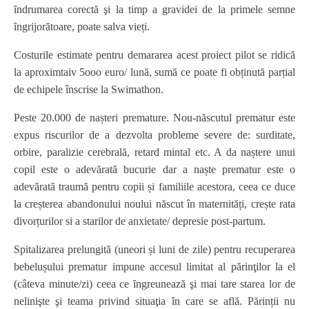
ȋndrumarea corectă şi la timp a gravidei de la primele semne
ȋngrijorătoare, poate salva vieți.
Costurile estimate pentru demararea acest proiect pilot se ridică
la aproximtaiv 5ooo euro/ lună, sumă ce poate fi obținută parțial
de echipele înscrise la Swimathon.
Peste 20.000 de nașteri premature. Nou-născutul prematur este
expus riscurilor de a dezvolta probleme severe de: surditate,
orbire, paralizie cerebrală, retard mintal etc. A da naștere unui
copil este o adevărată bucurie dar a naște prematur este o
adevărată traumă pentru copii și familiile acestora, ceea ce duce
la creșterea abandonului noului născut în maternități, crește rata
divorțurilor si a starilor de anxietate/ depresie post-partum.
Spitalizarea prelungită (uneori și luni de zile) pentru recuperarea
bebelușului prematur impune accesul limitat al părinţilor la el
(câteva minute/zi) ceea ce ȋngreunează şi mai tare starea lor de
nelinişte şi teama privind situaţia ȋn care se află. Părinții nu