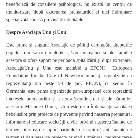
beneficiază de consiliere psihologică, nu există un centru de
monitorizare după externarea prematurilor și nici îndrumare
specializată care să prevină dizabilitățile.
Despre Asociația Unu și Unu
Este prima și singura Asociație de părinți care apăra drepturile
copiilor din sarcini multiple și/sau prematuri și ale familiei
acestora și oferă suport pe perioada spitalizării și după externare.
AsociațiaUnu și Unu este membră a EFCNI (European
Foundation for the Care of Newborn Infants), organizație cu
reprezentanți din peste 50 de țări. EFCNI, cu sediul în
Germania, este prima organizație pan-europeană care reprezintă
interesele prematurilor și a nou-născuților, dar și ale părinților
acestora. Misiunea Unu și Unu este de a îmbunătății sănătatea
bebelușilor prin proiecte de prevenție privind nașterea prematură,
informare și educare societății civile privind nașterea înainte de
termen, oferirea de suport părinților cu copii născuți înainte de
termen și derularea de proiecte privind urmărirea, monitorizarea