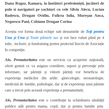
Dana Rogoz, Kamara, la înotători profesioniști, jucători de
polo si navigatori pe yachturi cu vele Silviu Alecu, Lucian
Badescu, Drugan Ovidiu, Fulicea Iulia, Mureșan Anca,
Negoescu Paul, Cobianu Drugan Corina
Aceștia vor forma două echipe sub denumirile de
Toți pentru
Unu și Unu
și
Toate pânzele sus
și vor face valuri până pe 4
iulie, inclusiv, și fundraising pentru proiectul înscris de Asociație
în competiție.
Alo, Prematuritatea
este un serviciu cu acoperire naţională,
oferit gratuit ce va asigura consiliere, suport şi prevenţie prin
informare, iar părinții și viitorii părinți vor beneficia de
experienţa medicilor din ariile: ginecologie, neonatologie,
medicină de familie, psihologie, dar și de experiența unui părinte
care a trecut prin această experiența a prematuritatii.
Alo, Prematuritatea
este o contribuție la schimbarea sănătății
publice atât pentru mama, copil, dar și pentru familie prin