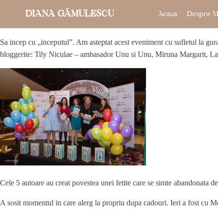
DIANA GĂMULESCU
Acasa
Despre M
Sa incep cu „inceputul”. Am asteptat acest eveniment cu sufletul la gur
bloggerite: Tily Niculae – ambasador Unu si Unu, Miruna Margarit, L
Cele 5 autoare au creat povestea unei fetite care se simte abandonata de c
A sosit momentul in care alerg la propriu dupa cadouri. Ieri a fost cu 