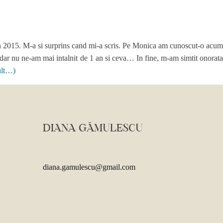
in 2015. M-a si surprins cand mi-a scris. Pe Monica am cunoscut-o acum
et, dar nu ne-am mai intalnit de 1 an si ceva… In fine, m-am simtit onorata
ult…)
DIANA GĂMULESCU
diana.gamulescu@gmail.com