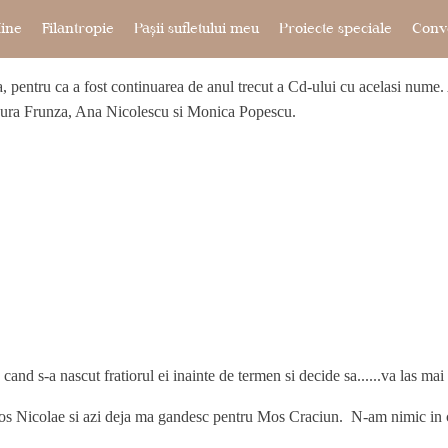
ine
Filantropie
Pașii sufletului meu
Proiecte speciale
Conve
a, pentru ca a fost continuarea de anul trecut a Cd-ului cu acelasi num
aura Frunza, Ana Nicolescu si Monica Popescu.
and s-a nascut fratiorul ei inainte de termen si decide sa......va las mai
Mos Nicolae si azi deja ma gandesc pentru Mos Craciun. N-am nimic in cap