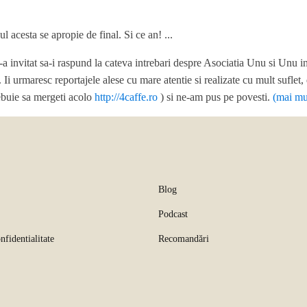
l acesta se apropie de final. Si ce an! ...
 invitat sa-i raspund la cateva intrebari despre Asociatia Unu si Unu 
e. Ii urmaresc reportajele alese cu mare atentie si realizate cu mult sufl
ebuie sa mergeti acolo
http://4caffe.ro
) si ne-am pus pe povesti.
(mai m
Blog
Podcast
nfidentialitate
Recomandări