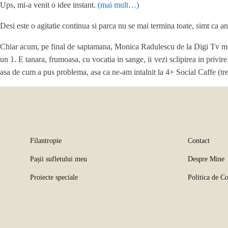
Ups, mi-a venit o idee instant.
(mai mult…)
Desi este o agitatie continua si parca nu se mai termina toate, simt ca anu
Chiar acum, pe final de saptamana, Monica Radulescu de la Digi Tv m-a
un 1. E tanara, frumoasa, cu vocatia in sange, ii vezi sclipirea in privir
asa de cum a pus problema, asa ca ne-am intalnit la 4+ Social Caffe (tr
Filantropie
Contact
Pașii sufletului meu
Despre Mine
Proiecte speciale
Politica de Co