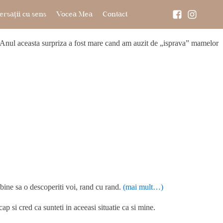
rsații cu sens
Vocea Mea
Contact
e. Anul aceasta surpriza a fost mare cand am auzit de „isprava” mamelor
 bine sa o descoperiti voi, rand cu rand.
(mai mult…)
 si cred ca sunteti in aceeasi situatie ca si mine.