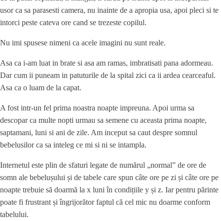
usor ca sa parasesti camera, nu inainte de a apropia usa, apoi pleci si te
intorci peste cateva ore cand se trezeste copilul.
Nu imi spusese nimeni ca acele imagini nu sunt reale.
Asa ca i-am luat in brate si asa am ramas, imbratisati pana adormeau.
Dar cum ii puneam in patuturile de la spital zici ca ii ardea cearceaful.
Asa ca o luam de la capat.
A fost intr-un fel prima noastra noapte impreuna. Apoi urma sa
descopar ca multe nopti urmau sa semene cu aceasta prima noapte,
saptamani, luni si ani de zile. Am inceput sa caut despre somnul
bebelusilor ca sa inteleg ce mi si ni se intampla.
Internetul este plin de sfaturi legate de numărul „normal” de ore de
somn ale bebelușului și de tabele care spun câte ore pe zi și câte ore pe
noapte trebuie să doarmă la x luni în condițiile y și z. Iar pentru părinte
poate fi frustrant și îngrijorător faptul că cel mic nu doarme conform
tabelului.