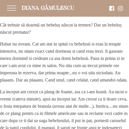
DIANA GĂMULESCU
Cât trebuie să doarmă un bebeluș născut la termen? Dar un bebeluș
născut prematur?
Habar nu aveam. Cat am stat in spital cu bebelusii si erau la terapie
intensiva, nu stiam exact cand dormeau si cand erau trezi. Ii gaseam
mereu dormind si credeam ca asa dorm bebelusii. Pana in prima zi in
care i-am avut cu mine in salon. Nu stiu cum au trecut primele ore
impreuna in rezerva, dar prima noapte...nu o voi uita niciodata. Au
plaaans. Dar au plaaans. Cand unul, cand celalat, cand amandoi odata.
La inceput am crezut ca plang de foame, asa ca i-am hranit. Au tacut o
vreme (cateva minute), apoi au inceput iar. Am crezut ca ii doare ceva,
o fosta intepatura de branula (aveau atat de multe...), burtica....nu stiam
de ce plang pentru ca in filmele americane sau in reclame vezi cadre in
care dupa ce ii dai sa suga bebelusului, il pui in pat, pornesti caruselul
de la patul copilului, il mangai, il saruti pe frunte apoi te indepartezi