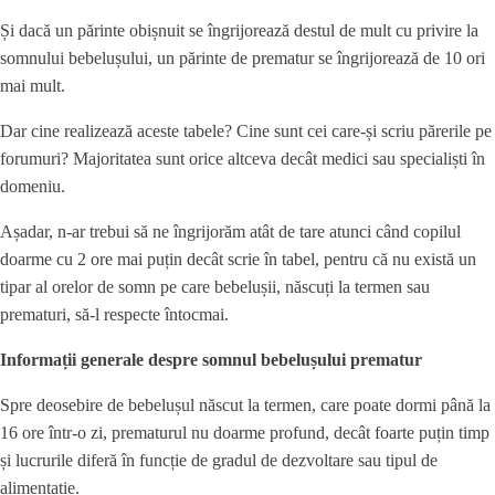
Și dacă un părinte obișnuit se îngrijorează destul de mult cu privire la
somnului bebelușului, un părinte de prematur se îngrijorează de 10 ori
mai mult.
Dar cine realizează aceste tabele? Cine sunt cei care-și scriu părerile pe
forumuri? Majoritatea sunt orice altceva decât medici sau specialiști în
domeniu.
Așadar, n-ar trebui să ne îngrijorăm atât de tare atunci când copilul
doarme cu 2 ore mai puțin decât scrie în tabel, pentru că nu există un
tipar al orelor de somn pe care bebelușii, născuți la termen sau
prematuri, să-l respecte întocmai.
Informații generale despre somnul bebelușului prematur
Spre deosebire de bebelușul născut la termen, care poate dormi până la
16 ore într-o zi, prematurul nu doarme profund, decât foarte puțin timp
și lucrurile diferă în funcție de gradul de dezvoltare sau tipul de
alimentație.