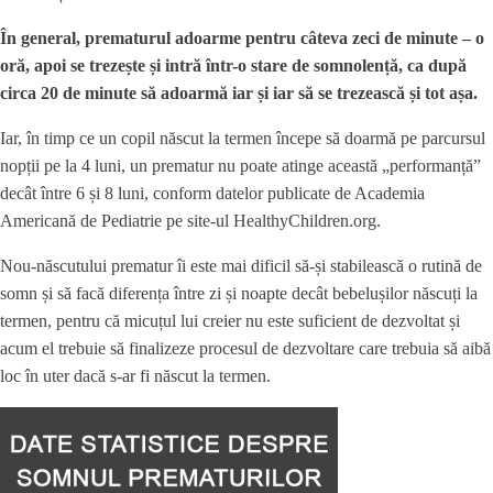
În general, prematurul adoarme pentru câteva zeci de minute – o
oră, apoi se trezește și intră într-o stare de somnolență, ca după
circa 20 de minute să adoarmă iar și iar să se trezească și tot așa.
Iar, în timp ce un copil născut la termen începe să doarmă pe parcursul
nopții pe la 4 luni, un prematur nu poate atinge această „performanță”
decât între 6 și 8 luni, conform datelor publicate de Academia
Americană de Pediatrie pe site-ul HealthyChildren.org.
Nou-născutului prematur îi este mai dificil să-și stabilească o rutină de
somn și să facă diferența între zi și noapte decât bebelușilor născuți la
termen, pentru că micuțul lui creier nu este suficient de dezvoltat și
acum el trebuie să finalizeze procesul de dezvoltare care trebuia să aibă
loc în uter dacă s-ar fi născut la termen.