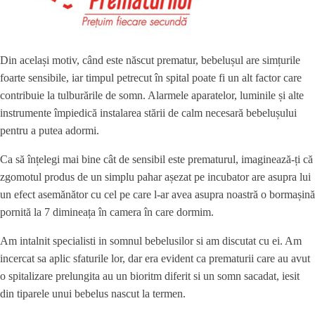
Din același motiv, când este născut prematur, bebelușul are simțurile
foarte sensibile, iar timpul petrecut în spital poate fi un alt factor care
contribuie la tulburările de somn. Alarmele aparatelor, luminile și alte
instrumente împiedică instalarea stării de calm necesară bebelușului
pentru a putea adormi.
Ca să înțelegi mai bine cât de sensibil este prematurul, imaginează-ți că
zgomotul produs de un simplu pahar așezat pe incubator are asupra lui
un efect asemănător cu cel pe care l-ar avea asupra noastră o bormașină
pornită la 7 dimineața în camera în care dormim.
Am intalnit specialisti in somnul bebelusilor si am discutat cu ei. Am
incercat sa aplic sfaturile lor, dar era evident ca prematurii care au avut
o spitalizare prelungita au un bioritm diferit si un somn sacadat, iesit
din tiparele unui bebelus nascut la termen.