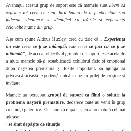
Avantajul acestui grup de suport este că mamele sunt
libere să
exprime tot ceea ce simt, fără teama de a fi etichetate sau
judecate, deoarece se identifică cu trăirile şi experienţa
celorlalte mame din grup.
Aşa cum spune Aldous Huxley, cred cu tărie că
„
Experienţa
nu este ceea ce ţi se întâmplă; este ceea ce faci cu ce ţi se
întâmplă
”
, de aceea, obiectivul grupului de suport, este acela de
a ajuta mamele să-şi restabilească echilibrul fizic şi emoţional
după naşterea prematură şi foarte important, să ajungă să
privească această experienţă unică ca pe un prilej de creştere şi
învăţare.
Mamele au perceput
grupul de suport ca fiind o soluţie la
problema naşterii premature
, deoarece toate au venit în grup
cu emoţii puternice. Ele spun că după naşterea prematură cel mai
adesea:
- se simt depăşite de situaţie