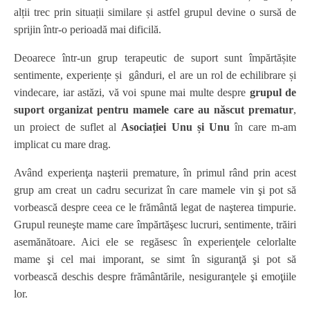
alții trec prin situații similare și astfel grupul devine o sursă de
sprijin într-o perioadă mai dificilă.
Deoarece într-un grup terapeutic de suport sunt împărtășite
sentimente, experiențe și gânduri, el are un rol de echilibrare și
vindecare, iar astăzi, vă voi spune mai multe despre
grupul de
suport organizat pentru mamele care au născut prematur
,
un proiect de suflet al
Asociației Unu și Unu
în care m-am
implicat cu mare drag.
Având experienţa naşterii premature, în primul rând prin acest
grup am creat un cadru securizat în care mamele vin şi pot să
vorbească despre ceea ce le frământă legat de naşterea timpurie.
Grupul reuneşte mame care împărtăşesc lucruri, sentimente, trăiri
asemănătoare. Aici ele se regăsesc în experienţele celorlalte
mame şi cel mai imporant, se simt în siguranţă şi pot să
vorbească deschis despre frământările, nesiguranţele şi emoţiile
lor.