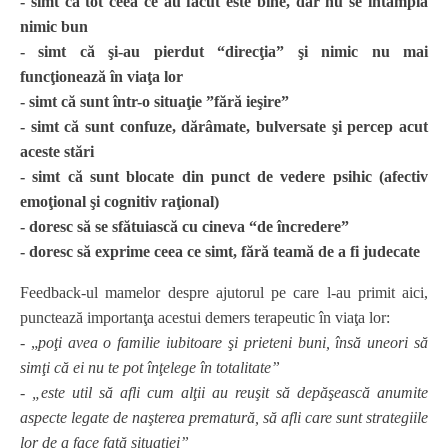
- simt că tot ceea ce au făcut este bine, dar nu se întâmplă
nimic bun
- simt că şi-au pierdut “direcţia” şi nimic nu mai
funcţionează în viaţa lor
- simt că sunt într-o situaţie ”fără ieşire”
- simt că sunt confuze, dărâmate, bulversate şi percep acut
aceste stări
- simt că sunt blocate din punct de vedere psihic (afectiv
emoţional şi cognitiv raţional)
- doresc să se sfătuiască cu cineva “de încredere”
- doresc să exprime ceea ce simt, fără teamă de a fi judecate
Feedback-ul mamelor despre ajutorul pe care l-au primit aici,
punctează importanţa acestui demers terapeutic în viaţa lor:
- „
poţi avea o familie iubitoare şi prieteni buni, însă uneori să
simţi că ei nu te pot înţelege în totalitate”
- „este util să afli cum alţii au reuşit să depăşească anumite
aspecte legate de naşterea prematură, să afli care sunt strategiile
lor de a face faţă situaţiei”