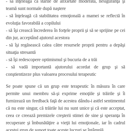
- să înţeleagă că stările de anxietate moderată, nesiguranţă şi
teamă sunt normale după naştere
- să înţeleagă că stabilitatea emoţională a mamei se reflectă în
evoluţia favorabilă a copilului
- să îşi crească încrederea în forţele proprii şi să se sprijine pe cei
din jur, acceptând ajutorul acestora
- să îşi regăsească calea către resursele proprii pentru a depăşi
situaţia stresantă
- să îşi redescopere optimismul şi bucuria de a trăi
- să vadă importantă ajutorului acordat de grup şi să
conştientizeze plus valoarea procesului terapeutic
Se poate spune că un grup este terapeutic în măsura în care
permite unui membru să-şi exprime emoţiile şi trăirile şi îi
furnizează un feedback faţă de acestea dându-i astfel sentimentul
că nu este singur, că trăirile lui nu sunt unice şi că este acceptat,
ceea ce creează premizele creşterii stimei de sine şi speranţa în
recuperare şi îmbunătăţire a vieţii lui emoţionale, iar în cadrul
acestui grup de suport toate aceste lucruri se întâmplă.