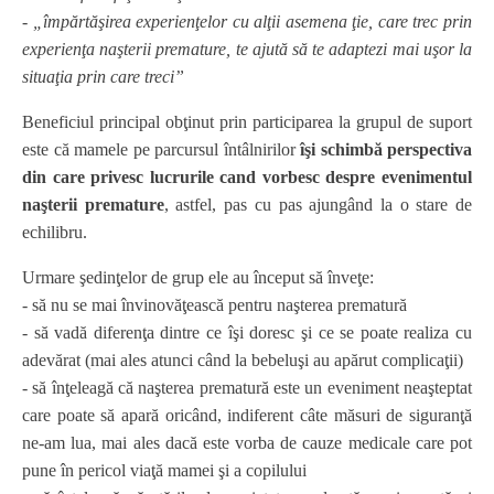
- „împărtăşirea experienţelor cu alţii asemena ţie, care trec prin
experienţa naşterii premature, te ajută să te adaptezi mai uşor la
situaţia prin care treci”
Beneficiul principal obţinut prin participarea la grupul de suport
este că mamele pe parcursul întâlnirilor
îşi schimbă perspectiva
din care privesc lucrurile cand vorbesc despre evenimentul
naşterii premature
, astfel, pas cu pas ajungând la o stare de
echilibru.
Urmare şedinţelor de grup ele au început să înveţe:
- să nu se mai învinovăţească pentru naşterea prematură
- să vadă diferenţa dintre ce îşi doresc şi ce se poate realiza cu
adevărat (mai ales atunci când la bebeluşi au apărut complicaţii)
- să înţeleagă că naşterea prematură este un eveniment neaşteptat
care poate să apară oricând, indiferent câte măsuri de siguranţă
ne-am lua, mai ales dacă este vorba de cauze medicale care pot
pune în pericol viaţă mamei şi a copilului