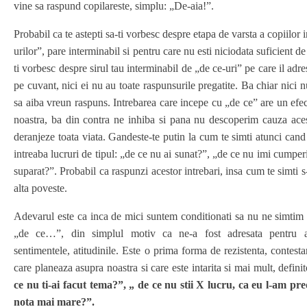
vine sa raspund copilareste, simplu: „De-aia!”.
Probabil ca te astepti sa-ti vorbesc despre etapa de varsta a copiilor in
urilor”, pare interminabil si pentru care nu esti niciodata suficient d
ti vorbesc despre sirul tau interminabil de „de ce-uri” pe care il adre
pe cuvant, nici ei nu au toate raspunsurile pregatite.
Ba chiar nici n
sa aiba vreun raspuns. Intrebarea care incepe cu „de ce” are un efe
noastra, ba din contra ne inhiba si pana nu descoperim cauza aces
deranjeze toata viata. Gandeste-te putin la cum te simti atunci cand 
intreaba lucruri de tipul: „de ce nu ai sunat?”, „de ce nu imi cumperi
suparat?”. Probabil ca raspunzi acestor intrebari, insa cum te simti s-
alta poveste.
Adevarul este ca inca de mici suntem conditionati sa nu ne simtim 
„de ce…”, din simplul motiv ca ne-a fost adresata pentru a n
sentimentele, atitudinile. Este o prima forma de rezistenta, contestar
care planeaza asupra noastra si care este intarita si mai mult, definit
ce nu ti-ai facut tema?”, „ de ce nu stii X lucru, ca eu l-am pre
nota mai mare?”.