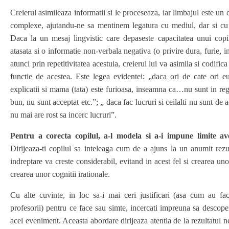
Creierul asimileaza informatii si le proceseaza, iar limbajul este un 
complexe, ajutandu-ne sa mentinem legatura cu mediul, dar si cu v
Daca la un mesaj lingvistic care depaseste capacitatea unui cop
atasata si o informatie non-verbala negativa (o privire dura, furie, in
atunci prin repetitivitatea acestuia, creierul lui va asimila si codifi
functie de acestea. Este legea evidentei: „daca ori de cate ori 
explicatii si mama (tata) este furioasa, inseamna ca…nu sunt in reg
bun, nu sunt acceptat etc.”; „ daca fac lucruri si ceilalti nu sunt de
nu mai are rost sa incerc lucruri”.
Pentru a corecta copilul, a-l modela si a-i impune limite av
Dirijeaza-ti copilul sa inteleaga cum de a ajuns la un anumit rezul
indreptare va creste considerabil, evitand in acest fel si crearea un
crearea unor cognitii irationale.
Cu alte cuvinte, in loc sa-i mai ceri justificari (asa cum au facu
profesorii) pentru ce face sau simte, incercati impreuna sa descope
acel eveniment. Aceasta abordare dirijeaza atentia de la rezultatul n