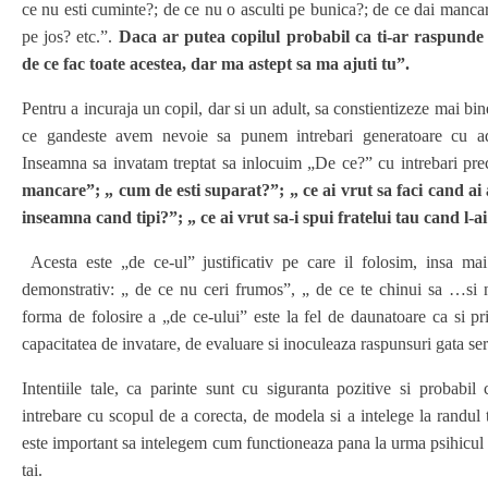
ce nu esti cuminte?; de ce nu o asculti pe bunica?; de ce dai mancar
pe jos? etc.”.
Daca ar putea copilul probabil ca ti-ar raspunde
de ce fac toate acestea, dar ma astept sa ma ajuti tu”.
Pentru a incuraja un copil, dar si un adult, sa constientizeze mai bin
ce gandeste avem nevoie sa punem intrebari generatoare cu ad
Inseamna sa invatam treptat sa inlocuim „De ce?” cu intrebari pr
mancare”; „ cum de esti suparat?”; „ ce ai vrut sa faci cand ai
inseamna cand tipi?”; „ ce ai vrut sa-i spui fratelui tau cand l-ai
Acesta este „de ce-ul” justificativ pe care il folosim, insa ma
demonstrativ: „ de ce nu ceri frumos”, „ de ce te chinui sa …si n
forma de folosire a „de ce-ului” este la fel de daunatoare ca si p
capacitatea de invatare, de evaluare si inoculeaza raspunsuri gata se
Intentiile tale, ca parinte sunt cu siguranta pozitive si probabil 
intrebare cu scopul de a corecta, de modela si a intelege la randul t
este important sa intelegem cum functioneaza pana la urma psihicul no
tai.