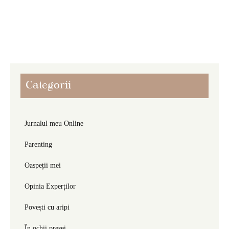
Categorii
Jurnalul meu Online
Parenting
Oaspeții mei
Opinia Experților
Povești cu aripi
În ochii presei