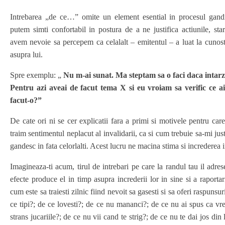
Intrebarea „de ce…” omite un element esential in procesul gandi
putem simti confortabil in postura de a ne justifica actiunile, stari
avem nevoie sa percepem ca celalalt – emitentul – a luat la cunost
asupra lui.
Spre exemplu: „
Nu m-ai sunat. Ma steptam sa o faci daca intarzi
Pentru azi aveai de facut tema X si eu vroiam sa verific ce a
facut-o?”
De cate ori ni se cer explicatii fara a primi si motivele pentru care
traim sentimentul neplacut al invalidarii, ca si cum trebuie sa-mi just
gandesc in fata celorlalti. Acest lucru ne macina stima si increderea i
Imagineaza-ti acum, tirul de intrebari pe care la randul tau il adres
efecte produce el in timp asupra increderii lor in sine si a raportari
cum este sa traiesti zilnic fiind nevoit sa gasesti si sa oferi raspunsu
ce tipi?; de ce lovesti?; de ce nu mananci?; de ce nu ai spus ca vrei
strans jucariile?; de ce nu vii cand te strig?; de ce nu te dai jos din