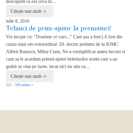
descoperit ca era ceva in…
Citește mai mult
iulie 8, 2016
Tehnici de prim-ajutor la prematuri!
Voi incepe cu: "Doamne ce curs..." Cam asa a fost:) A fost din
cauza unui om extraordinar: Dl. doctor pediatru de la IOMC
Alfred Rusescu, Mihai Craiu. Ne-a exemplificat atatea lucruri si
cum sa le acordam primul-ajutor bebelusilor nostri care s-au
grabit sa vina pe lume, incat nici nu stiu cu…
Citește mai mult
1
2
3
…
10
Următor »