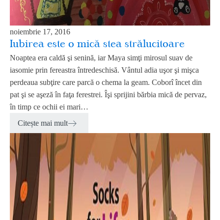
noiembrie 17, 2016
Iubirea este o mică stea strălucitoare
Noaptea era caldă şi senină, iar Maya simţi mirosul suav de
iasomie prin fereastra întredeschisă. Vântul adia uşor şi mişca
perdeaua subţire care parcă o chema la geam. Coborî încet din
pat şi se aşeză în faţa ferestrei. Îşi sprijini bărbia mică de pervaz,
în timp ce ochii ei mari…
Citește mai mult