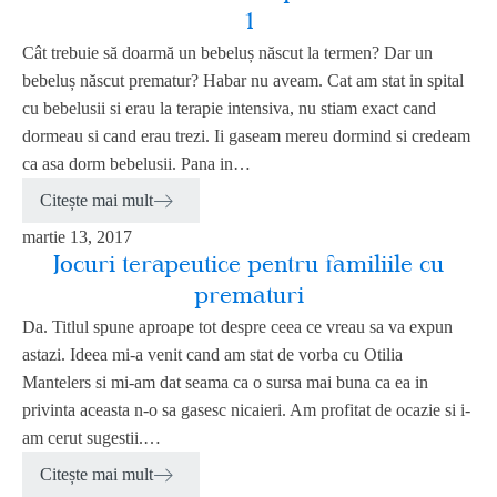
1
Cât trebuie să doarmă un bebeluș născut la termen? Dar un
bebeluș născut prematur? Habar nu aveam. Cat am stat in spital
cu bebelusii si erau la terapie intensiva, nu stiam exact cand
dormeau si cand erau trezi. Ii gaseam mereu dormind si credeam
ca asa dorm bebelusii. Pana in…
Citește mai mult
martie 13, 2017
Jocuri terapeutice pentru familiile cu
prematuri
Da. Titlul spune aproape tot despre ceea ce vreau sa va expun
astazi. Ideea mi-a venit cand am stat de vorba cu Otilia
Mantelers si mi-am dat seama ca o sursa mai buna ca ea in
privinta aceasta n-o sa gasesc nicaieri. Am profitat de ocazie si i-
am cerut sugestii.…
Citește mai mult