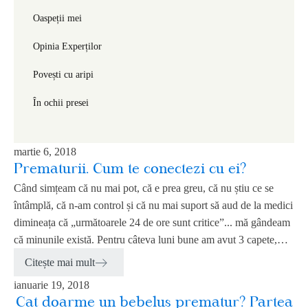
Oaspeții mei
Opinia Experților
Povești cu aripi
În ochii presei
martie 6, 2018
Prematurii. Cum te conectezi cu ei?
Când simțeam că nu mai pot, că e prea greu, că nu știu ce se
întâmplă, că n-am control și că nu mai suport să aud de la medici
dimineața că „următoarele 24 de ore sunt critice”... mă gândeam
că minunile există. Pentru câteva luni bune am avut 3 capete,…
Citește mai mult
ianuarie 19, 2018
Cat doarme un bebelus prematur? Partea