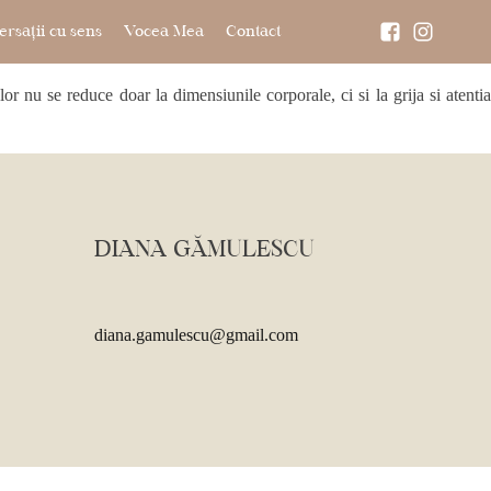
rsații cu sens
Vocea Mea
Contact
r nu se reduce doar la dimensiunile corporale, ci si la grija si atentia
DIANA GĂMULESCU
diana.gamulescu@gmail.com