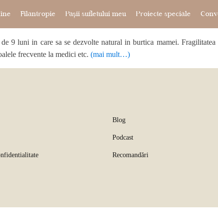
ine
Filantropie
Pașii sufletului meu
Proiecte speciale
Conve
 9 luni in care sa se dezvolte natural in burtica mamei. Fragilitatea lo
oalele frecvente la medici etc.
(mai mult…)
Blog
Podcast
nfidentialitate
Recomandări