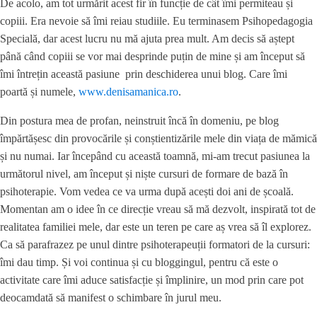
De acolo, am tot urmărit acest fir în funcție de cât îmi permiteau și
copiii. Era nevoie să îmi reiau studiile. Eu terminasem Psihopedagogia
Specială, dar acest lucru nu mă ajuta prea mult. Am decis să aștept
până când copiii se vor mai desprinde puțin de mine și am început să
îmi întrețin această pasiune prin deschiderea unui blog. Care îmi
poartă și numele,
www.denisamanica.ro
.
Din postura mea de profan, neinstruit încă în domeniu, pe blog
împărtășesc din provocările și conștientizările mele din viața de mămică
și nu numai. Iar începând cu această toamnă, mi-am trecut pasiunea la
următorul nivel, am început și niște cursuri de formare de bază în
psihoterapie. Vom vedea ce va urma după acești doi ani de școală.
Momentan am o idee în ce direcție vreau să mă dezvolt, inspirată tot de
realitatea familiei mele, dar este un teren pe care aș vrea să îl explorez.
Ca să parafrazez pe unul dintre psihoterapeuții formatori de la cursuri:
îmi dau timp. Și voi continua și cu bloggingul, pentru că este o
activitate care îmi aduce satisfacție și împlinire, un mod prin care pot
deocamdată să manifest o schimbare în jurul meu.