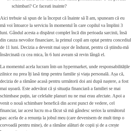
schimbari? Ce faceati inainte?
Aici trebuie să spun de la început că înainte să îl am, spuneam că eu
mă voi întoarce la serviciu în momentul în care copilul va împlini 3
luni. Gândul acesta a dispărut complet încă din perioada sarcinii, însă
din cauza nevoilor financiare, la primul copil am optat pentru concediul
de 11 luni. Decizia a devenit mai ușor de îndurat, pentru că știindu-mă
însărcinată cu cea mica, în 6 luni aveam să revin lângă el.
La momentul acela lucram într-un hypermarket, unde responsabilitățile
zilnice nu prea îți lasă timp pentru familie și viața personală. Așa că,
decizia de a rămâne acasă pentru următorii doi ani după naștere, a fost
mai ușoară. Este adevărat că și situația financiară a familiei se mai
schimbase puțin, iar celelalte planuri nu ne mai erau afectate. Apoi a
venit o nouă schimbare benefică din acest punct de vedere, cel
financiar, iar acest lucru m-a făcut să mă gândesc serios la următorul
pas: acela de a renunța la jobul meu (care devenisem de mult timp o
corvoadă pentru mine), de a rămâne alături de copii și de a crește