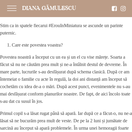
DIANA GĂMULESCU
Stim ca in spatele fiecarui #ErouInMiniatura se ascunde un parinte
puternic.
Care este povestea voastra?
Povestea noastră a început cu un ea și un el cu vise mărețe. Soarta a
făcut să nu ne căutăm prea mult și ne-a întâlnit destul de devreme. În
mare parte, lucrurile s-au desfășurat după schema clasică. După ce am
întemeiat o familie cu acte în regulă, la doi ani distanță am început să
cochetăm cu idea de-a o mări. După acest punct, evenimentele nu s-au
mai desfășurat conform planurilor noastre. De fapt, de aici încolo toate
s-au dat cu susul în jos.
Primul copil s-a lăsat rugat până să apară. Iar după ce a făcut-o, nu ne-a
lăsat să ne bucurăm prea mult de veste. De pe la 2 luni și jumătate de
sarcină au început să apară problemele. În urma unei hemoragii foarte