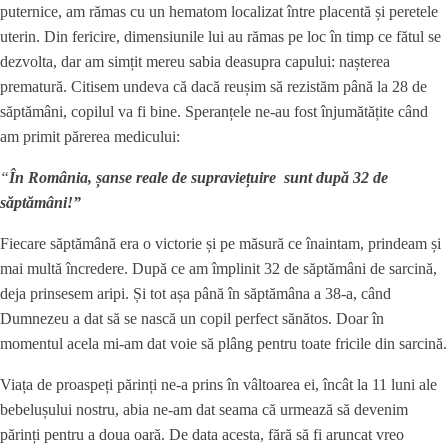
puternice, am rămas cu un hematom localizat între placentă și peretele
uterin. Din fericire, dimensiunile lui au rămas pe loc în timp ce fătul se
dezvolta, dar am simțit mereu sabia deasupra capului: nașterea
prematură. Citisem undeva că dacă reușim să rezistăm până la 28 de
săptămâni, copilul va fi bine. Speranțele ne-au fost înjumătățite când
am primit părerea medicului:
“
În România, șanse reale de supraviețuire sunt după 32 de
săptămâni!”
Fiecare săptămână era o victorie și pe măsură ce înaintam, prindeam și
mai multă încredere. După ce am împlinit 32 de săptămâni de sarcină,
deja prinsesem aripi. Și tot așa până în săptămâna a 38-a, când
Dumnezeu a dat să se nască un copil perfect sănătos. Doar în
momentul acela mi-am dat voie să plâng pentru toate fricile din sarcină.
Viața de proaspeți părinți ne-a prins în vâltoarea ei, încât la 11 luni ale
bebelușului nostru, abia ne-am dat seama că urmează să devenim
părinți pentru a doua oară. De data acesta, fără să fi aruncat vreo