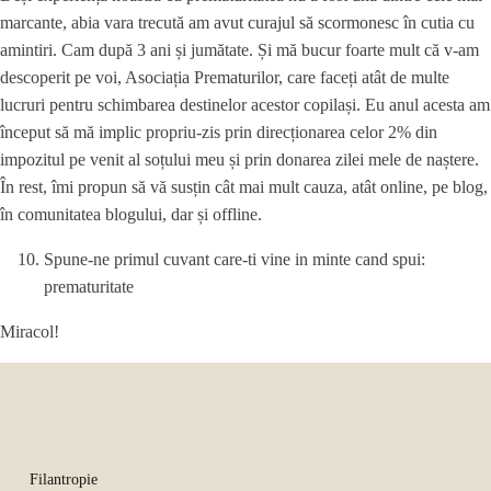
marcante, abia vara trecută am avut curajul să scormonesc în cutia cu
amintiri. Cam după 3 ani și jumătate. Și mă bucur foarte mult că v-am
descoperit pe voi, Asociația Prematurilor, care faceți atât de multe
lucruri pentru schimbarea destinelor acestor copilași. Eu anul acesta am
început să mă implic propriu-zis prin direcționarea celor 2% din
impozitul pe venit al soțului meu și prin donarea zilei mele de naștere.
În rest, îmi propun să vă susțin cât mai mult cauza, atât online, pe blog,
în comunitatea blogului, dar și offline.
Spune-ne primul cuvant care-ti vine in minte cand spui:
prematuritate
Miracol!
Filantropie