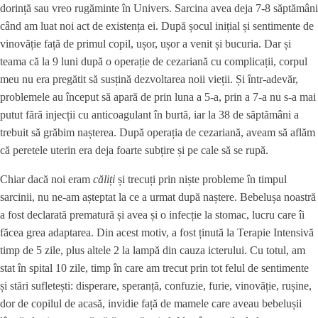
dorință sau vreo rugăminte în Univers. Sarcina avea deja 7-8 săptămâni
când am luat noi act de existența ei. După șocul inițial și sentimente de
vinovăție față de primul copil, ușor, ușor a venit și bucuria. Dar și
teama că la 9 luni după o operație de cezariană cu complicații, corpul
meu nu era pregătit să susțină dezvoltarea noii vieții. Și într-adevăr,
problemele au început să apară de prin luna a 5-a, prin a 7-a nu s-a mai
putut fără injecții cu anticoagulant în burtă, iar la 38 de săptămâni a
trebuit să grăbim nașterea. După operația de cezariană, aveam să aflăm
că peretele uterin era deja foarte subțire și pe cale să se rupă.
Chiar dacă noi eram
căliți
și trecuți prin niște probleme în timpul
sarcinii, nu ne-am așteptat la ce a urmat după naștere. Bebelușa noastră
a fost declarată prematură și avea și o infecție la stomac, lucru care îi
făcea grea adaptarea. Din acest motiv, a fost ținută la Terapie Intensivă
timp de 5 zile, plus altele 2 la lampă din cauza icterului. Cu totul, am
stat în spital 10 zile, timp în care am trecut prin tot felul de sentimente
și stări sufletești: disperare, speranță, confuzie, furie, vinovăție, rușine,
dor de copilul de acasă, invidie față de mamele care aveau bebelușii