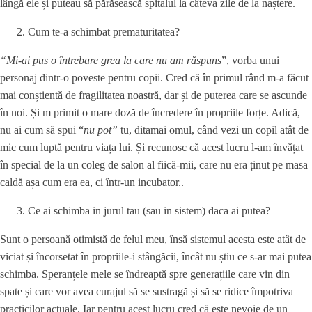
lângă ele și puteau să părăsească spitalul la câteva zile de la naștere.
Cum te-a schimbat prematuritatea?
“Mi-ai pus o întrebare grea la care nu am răspuns
”, vorba unui
personaj dintr-o poveste pentru copii. Cred că în primul rând m-a făcut
mai conștientă de fragilitatea noastră, dar și de puterea care se ascunde
în noi. Și m primit o mare doză de încredere în propriile forțe. Adică,
nu ai cum să spui “
nu pot”
tu, ditamai omul, când vezi un copil atât de
mic cum luptă pentru viața lui. Și recunosc că acest lucru l-am învățat
în special de la un coleg de salon al fiică-mii, care nu era ținut pe masa
caldă așa cum era ea, ci într-un incubator..
Ce ai schimba in jurul tau (sau in sistem) daca ai putea?
Sunt o persoană otimistă de felul meu, însă sistemul acesta este atât de
viciat și încorsetat în propriile-i stângăcii, încât nu știu ce s-ar mai putea
schimba. Speranțele mele se îndreaptă spre generațiile care vin din
spate și care vor avea curajul să se sustragă și să se ridice împotriva
practicilor actuale. Iar pentru acest lucru cred că este nevoie de un