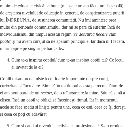
minim de educație civică pe bune (nu așa cum am făcut noi la școală),
de creșterea nivelului de educație în general, de conștientizarea puterii
lui ÎMPREUNĂ, de susținerea comunității. Nu îmi amintesc prea
multe din perioada comunismului, dar mi se pare că suferim încă de
individualismul din timpul acestui regim (
se descurcă fiecare cum
poate
) și nu avem curajul să ne apărăm principiile. Iar dacă ni-l facem,
murim aproape singuri pe baricade..
Cum te-a inspirat copilul/ cum te-au inspirat copiii tai? Ce lectii
ai invatat de la ei?
Copiii mi-au predat niște lecții foarte importante despre curaj,
curiozitate și încredere. Simt că în tot timpul acesta petrecut alături de
ei am avut parte de un
restart
, de o reîntoarcere la mine. Știu că sună a
clișeu, însă un copil te obligă să încetinești ritmul. Iar în momentul
acela se face spațiu și liniște pentru tine, ceea ce ești, ceea ce își dorești
și ceea ce poți cu adevărat.
Cum si cand ai revenit la activitatea profesionala? S-au produs