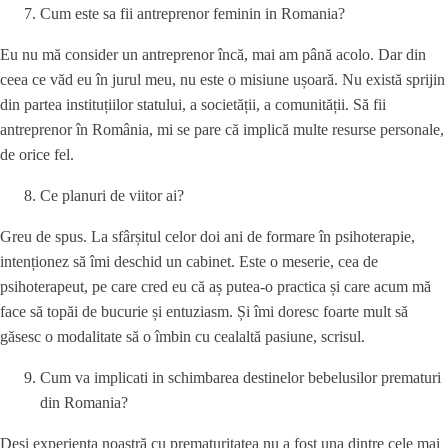
Cum este sa fii antreprenor feminin in Romania?
Eu nu mă consider un antreprenor încă, mai am până acolo. Dar din
ceea ce văd eu în jurul meu, nu este o misiune ușoară. Nu există sprijin
din partea instituțiilor statului, a societății, a comunității. Să fii
antreprenor în România, mi se pare că implică multe resurse personale,
de orice fel.
Ce planuri de viitor ai?
Greu de spus. La sfârșitul celor doi ani de formare în psihoterapie,
intenționez să îmi deschid un cabinet. Este o meserie, cea de
psihoterapeut, pe care cred eu că aș putea-o practica și care acum mă
face să topăi de bucurie și entuziasm. Și îmi doresc foarte mult să
găsesc o modalitate să o îmbin cu cealaltă pasiune, scrisul.
Cum va implicati in schimbarea destinelor bebelusilor prematuri
din Romania?
Deși experiența noastră cu prematuritatea nu a fost una dintre cele mai