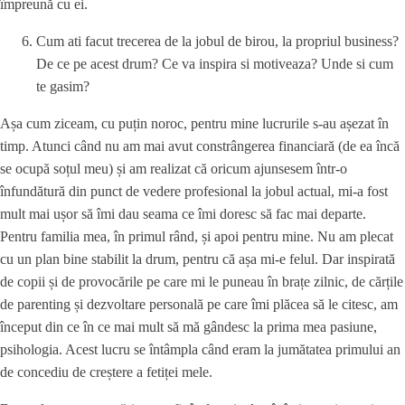
împreună cu ei.
Cum ati facut trecerea de la jobul de birou, la propriul business?
De ce pe acest drum? Ce va inspira si motiveaza? Unde si cum
te gasim?
Așa cum ziceam, cu puțin noroc, pentru mine lucrurile s-au așezat în
timp. Atunci când nu am mai avut constrângerea financiară (de ea încă
se ocupă soțul meu) și am realizat că oricum ajunsesem într-o
înfundătură din punct de vedere profesional la jobul actual, mi-a fost
mult mai ușor să îmi dau seama ce îmi doresc să fac mai departe.
Pentru familia mea, în primul rând, și apoi pentru mine. Nu am plecat
cu un plan bine stabilit la drum, pentru că așa mi-e felul. Dar inspirată
de copii și de provocările pe care mi le puneau în brațe zilnic, de cărțile
de parenting și dezvoltare personală pe care îmi plăcea să le citesc, am
început din ce în ce mai mult să mă gândesc la prima mea pasiune,
psihologia. Acest lucru se întâmpla când eram la jumătatea primului an
de concediu de creștere a fetiței mele.