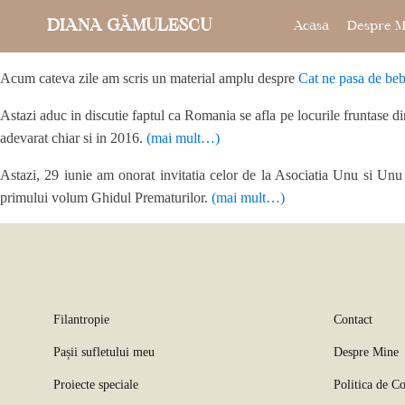
DIANA GĂMULESCU
Acasa
Despre M
Acum cateva zile am scris un material amplu despre
Cat ne pasa de bebe
Astazi aduc in discutie faptul ca Romania se afla pe locurile fruntase d
adevarat chiar si in 2016.
(mai mult…)
Astazi, 29 iunie am onorat invitatia celor de la Asociatia Unu si Unu -
primului volum Ghidul Prematurilor.
(mai mult…)
Filantropie
Contact
Pașii sufletului meu
Despre Mine
Proiecte speciale
Politica de Co