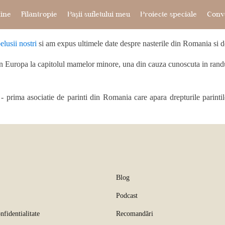
ine
Filantropie
Pașii sufletului meu
Proiecte speciale
Conve
lusii nostri
si am expus ultimele date despre nasterile din Romania si de
in Europa la capitolul mamelor minore, una din cauza cunoscuta in randul
 prima asociatie de parinti din Romania care apara drepturile parintilo
Blog
Podcast
nfidentialitate
Recomandări