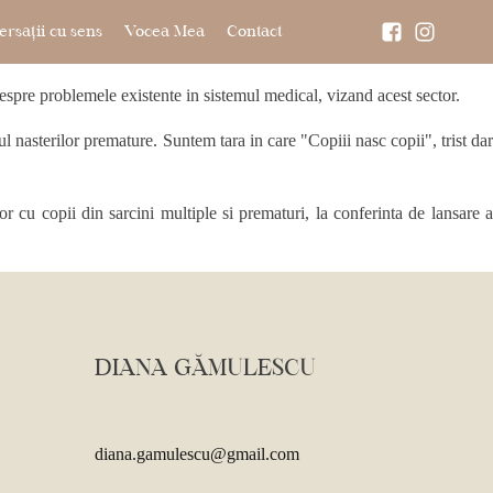
rsații cu sens
Vocea Mea
Contact
spre problemele existente in sistemul medical, vizand acest sector.
 nasterilor premature. Suntem tara in care "Copiii nasc copii", trist dar
r cu copii din sarcini multiple si prematuri, la conferinta de lansare a
DIANA GĂMULESCU
diana.gamulescu@gmail.com