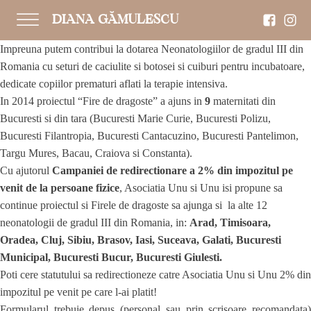
DIANA GĂMULESCU
Impreuna putem contribui la dotarea Neonatologiilor de gradul III din
Romania cu seturi de caciulite si botosei si cuiburi pentru incubatoare,
dedicate copiilor prematuri aflati la terapie intensiva.
In 2014 proiectul “Fire de dragoste” a ajuns in
9
maternitati din
Bucuresti si din tara (Bucuresti Marie Curie, Bucuresti Polizu,
Bucuresti Filantropia, Bucuresti Cantacuzino, Bucuresti Pantelimon,
Targu Mures, Bacau, Craiova si Constanta).
Cu ajutorul
Campaniei de redirectionare a 2% din impozitul pe
venit de la persoane fizice
, Asociatia Unu si Unu isi propune sa
continue proiectul si Firele de dragoste sa ajunga si la alte 12
neonatologii de gradul III din Romania, in:
Arad, Timisoara,
Oradea, Cluj, Sibiu, Brasov, Iasi, Suceava, Galati, Bucuresti
Municipal, Bucuresti Bucur, Bucuresti Giulesti.
Poti cere statutului sa redirectioneze catre Asociatia Unu si Unu 2% din
impozitul pe venit pe care l-ai platit!
Formularul trebuie depus (personal sau prin scrisoare recomandata)