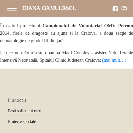
DIANA GĂMULESCU
În cadrul proiectului
Campionatul de Voluntariat OMV Petro
2014,
firele de dragoste au ajuns și la Craiova, a doua secție d
neonatologie de gradul III din țară.
Iata ce ne mărturisește doamna Madi Cocoloş – asistentă de Terapie
Intensivă Neonatală, Spitalul Clinic Județean Craiova:
(mai mult…)
Filantropie
Pașii sufletului meu
Proiecte speciale