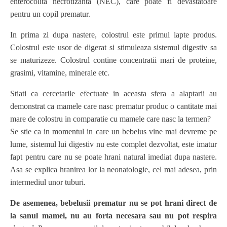
enterocolita necrotizanta (NEC), care poate fi devastatoare
pentru un copil prematur.
In prima zi dupa nastere, colostrul este primul lapte produs.
Colostrul este usor de digerat si stimuleaza sistemul digestiv sa
se maturizeze. Colostrul contine concentratii mari de proteine,
grasimi, vitamine, minerale etc.
Stiati ca cercetarile efectuate in aceasta sfera a alaptarii au
demonstrat ca mamele care nasc prematur produc o cantitate mai
mare de colostru in comparatie cu mamele care nasc la termen?
Se stie ca in momentul in care un bebelus vine mai devreme pe
lume, sistemul lui digestiv nu este complet dezvoltat, este imatur
fapt pentru care nu se poate hrani natural imediat dupa nastere.
Asa se explica hranirea lor la neonatologie, cel mai adesea, prin
intermediul unor tuburi.
De asemenea, bebelusii prematur nu se pot hrani direct de
la sanul mamei, nu au forta necesara sau nu pot respira