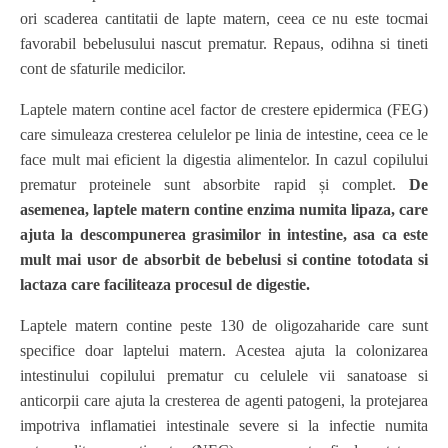
ori scaderea cantitatii de lapte matern, ceea ce nu este tocmai
favorabil bebelusului nascut prematur. Repaus, odihna si tineti
cont de sfaturile medicilor.
Laptele matern contine acel factor de crestere epidermica (FEG)
care simuleaza cresterea celulelor pe linia de intestine, ceea ce le
face mult mai eficient la digestia alimentelor. In cazul copilului
prematur proteinele sunt absorbite rapid și complet.
De
asemenea, laptele matern contine enzima numita lipaza, care
ajuta la descompunerea grasimilor in intestine, asa ca este
mult mai usor de absorbit de bebelusi si contine totodata si
lactaza care faciliteaza procesul de digestie.
Laptele matern contine peste 130 de oligozaharide care sunt
specifice doar laptelui matern. Acestea ajuta la colonizarea
intestinului copilului prematur cu celulele vii sanatoase si
anticorpii care ajuta la cresterea de agenti patogeni, la protejarea
impotriva inflamatiei intestinale severe si la infectie numita