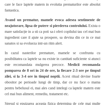
care le face laptele matern in evolutia prematurilor este absolut
fantastica.
Avand un prematur, mamele evoca adesea sentimente de
neajutorare, lipsa de putere si pierderea controlului.
Exista o
mare satisfacție in a sti ca poti sa-i oferi copilului tau cel mai bun
ingredient care il ajute sa prospere, sa devina din ce in ce mai
sanatos si sa evolueza intr-un ritm alert.
In cazul nasterilor premature, mamele se confrunta cu
posibilitatea ca laptele sa nu existe in cantitati suficiente si atunci
este recomandata mulgerea precoce.
Medicii recomanda
pomparea de 8 ori in 24 de ore, la fiecare 2-3 ore pe timpul
zilei, si la 3-4 ore in timpul noptii.
Acest ritual devine foarte
obositor pe perioade lungi de timp, dar ce nu face o mama
pentru bebelusul ei, mai ales cand intelegi ca laptele matern este
cel mai bun aliment, remediu, tratament etc.
Stresul si epuizarea aceasta fizica determina de cele mai multe