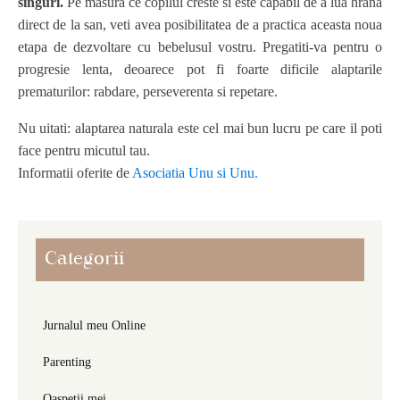
singuri.
Pe masura ce copilul creste si este capabil de a lua hrana
direct de la san, veti avea posibilitatea de a practica aceasta noua
etapa de dezvoltare cu bebelusul vostru. Pregatiti-va pentru o
progresie lenta, deoarece pot fi foarte dificile alaptarile
prematurilor: rabdare, perseverenta si repetare.
Nu uitati: alaptarea naturala este cel mai bun lucru pe care il poti
face pentru micutul tau.
Informatii oferite de
Asociatia Unu si Unu.
Categorii
Jurnalul meu Online
Parenting
Oaspeții mei