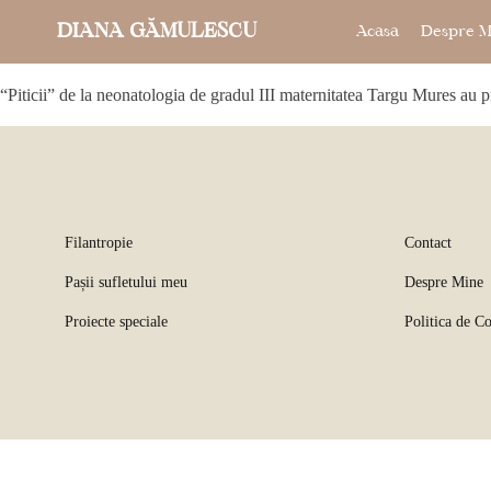
DIANA GĂMULESCU
Acasa
Despre M
“Piticii” de la neonatologia de gradul III maternitatea Targu Mures au 
Filantropie
Contact
Pașii sufletului meu
Despre Mine
Proiecte speciale
Politica de Co