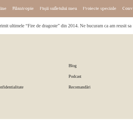
ine
Filantropie
Pașii sufletului meu
Proiecte speciale
Conve
primit ultimele “Fire de dragoste” din 2014. Ne bucuram ca am reusit sa 
Blog
Podcast
nfidentialitate
Recomandări