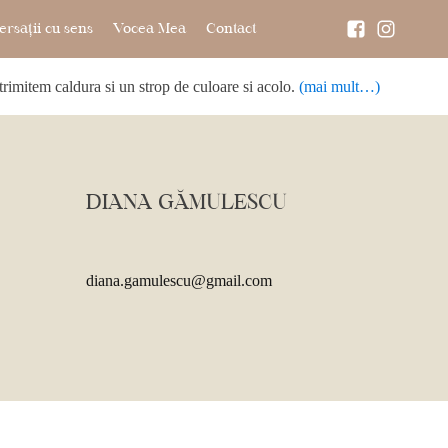
rsații cu sens
Vocea Mea
Contact
trimitem caldura si un strop de culoare si acolo.
(mai mult…)
DIANA GĂMULESCU
diana.gamulescu@gmail.com