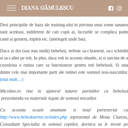
DIANA GĂMULESCU
Desi principiile de baza ale training-ului in privinta unui somn sanatos
sunt aceleasi, indiferent de cati copii ai, lucrurile se complica putin
cand ai gemeni, tripleti etc. (intelegeti unde bat).
Daca ai doi (sau mai multi) bebelusi, trebuie sa-i hranesti, sa-i schimbi
si sa-i alini pe toti. In plus, daca esti in aceasta situatie, ai si sarcina de a
coordona o rutina care sa functioneze pentru toti bebelusii. Si una
dintre cele mai importante parti ale rutinei este somnul nou-nascutilor.
(mai mult…)
Micolino.ro vine in ajutorul tuturor parintilor cu bebelusi
prezentandu-va materiale legate de somnul micutilor.
Cu aceasta ocazie anuntam si noul parteneriat cu
http://www.bebedoarme.ro/index.php
reprezentat de Mona Ciurezu,
Consultant Specialist in somnul copiilor, dornica sa le invete pe