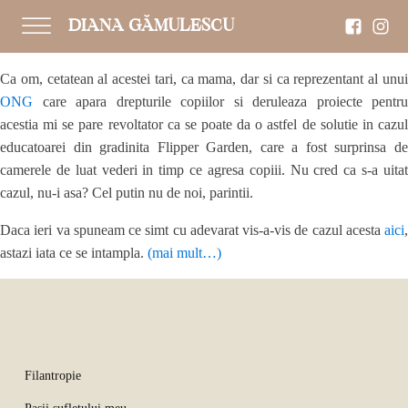
DIANA GĂMULESCU
Ca om, cetatean al acestei tari, ca mama, dar si ca reprezentant al unui
ONG
care apara drepturile copiilor si deruleaza proiecte pentru
acestia mi se pare revoltator ca se poate da o astfel de solutie in cazul
educatoarei din gradinita Flipper Garden, care a fost surprinsa de
camerele de luat vederi in timp ce agresa copiii. Nu cred ca s-a uitat
cazul, nu-i asa? Cel putin nu de noi, parintii.
Daca ieri va spuneam ce simt cu adevarat vis-a-vis de cazul acesta
aici
,
astazi iata ce se intampla.
(mai mult…)
Filantropie