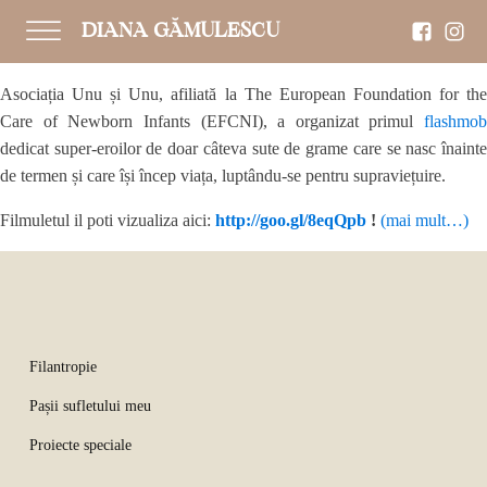
DIANA GĂMULESCU
Asociația Unu și Unu, afiliată la The European Foundation for the
Care of Newborn Infants (EFCNI), a organizat primul
flashmob
dedicat super-eroilor de doar câteva sute de grame care se nasc înainte
de termen și care își încep viața, luptându-se pentru supraviețuire.
Filmuletul il poti vizualiza aici:
http://goo.gl/8eqQpb
!
(mai mult…)
Filantropie
Pașii sufletului meu
Proiecte speciale