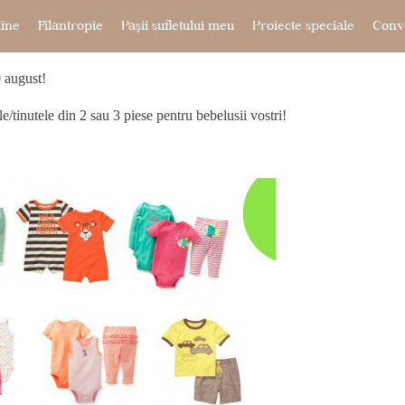
ine
Filantropie
Pașii sufletului meu
Proiecte speciale
Conve
0 august!
le/tinutele din 2 sau 3 piese pentru bebelusii vostri!