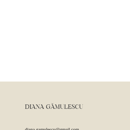
DIANA GĂMULESCU
diana.gamulescu@gmail.com