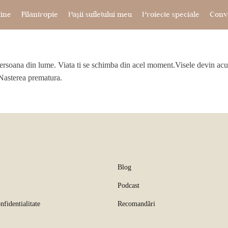
ine
Filantropie
Pașii sufletului meu
Proiecte speciale
Conve
ersoana din lume. Viata ti se schimba din acel moment.Visele devin acum r
 Nasterea prematura.
Blog
Podcast
nfidentialitate
Recomandări