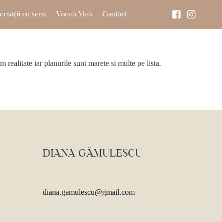
rsații cu sens
Vocea Mea
Contact
ealitate iar planurile sunt marete si multe pe lista.
DIANA GĂMULESCU
diana.gamulescu@gmail.com