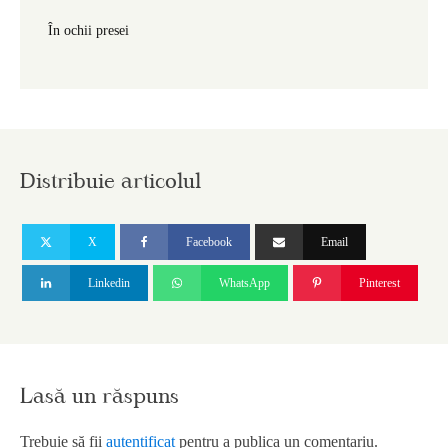
În ochii presei
Distribuie articolul
X
Facebook
Email
Linkedin
WhatsApp
Pinterest
Lasă un răspuns
Trebuie să fii
autentificat
pentru a publica un comentariu.