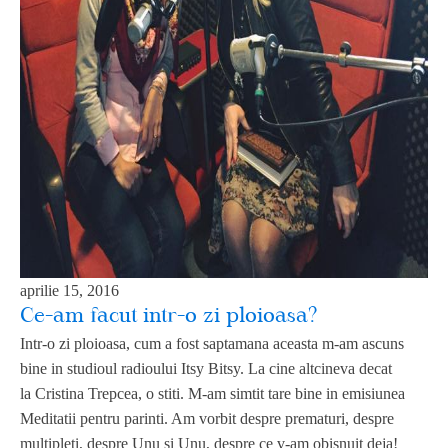
aprilie 15, 2016
Ce-am facut intr-o zi ploioasa?
Intr-o zi ploioasa, cum a fost saptamana aceasta m-am ascuns
bine in studioul radioului Itsy Bitsy. La cine altcineva decat
la Cristina Trepcea, o stiti. M-am simtit tare bine in emisiunea
Meditatii pentru parinti. Am vorbit despre prematuri, despre
multipleti, despre Unu si Unu, despre ce v-am obisnuit deja!