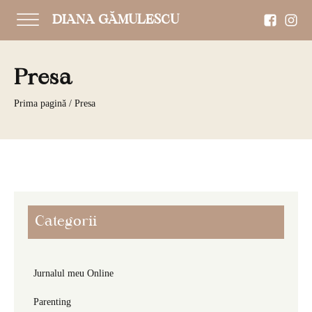
DIANA GĂMULESCU
Presa
Prima pagină
/ Presa
Categorii
Jurnalul meu Online
Parenting