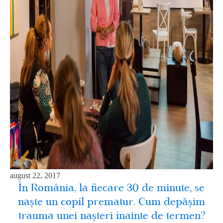
august 22, 2017
În România, la fiecare 30 de minute, se
naşte un copil prematur. Cum depăşim
trauma unei naşteri înainte de termen?