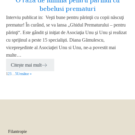
O raza de lumina pentru parintii cu
bebelusi prematuri
Interviu publicat in: Veşti bune pentru părinţii cu copii născuţi
prematur! În curând, se va lansa „Ghidul Prematurului – pentru
părinţi“. Este gândit şi iniţiat de Asociaţia Unu şi Unu şi realizat
cu sprijinul a peste 15 specialişti. Diana Gămulescu,
vicepreşedinte al Asociaţiei Unu si Unu, ne-a povestit mai
multe…
Citește mai mult
1
2
3
…
5
Următor »
Filantropie