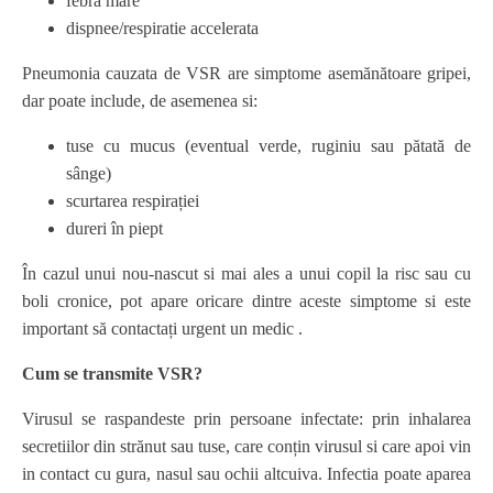
febră mare
dispnee/respiratie accelerata
Pneumonia cauzata de VSR are simptome asemănătoare gripei,
dar poate include, de asemenea si:
tuse cu mucus (eventual verde, ruginiu sau pătată de
sânge)
scurtarea respirației
dureri în piept
În cazul unui nou-nascut si mai ales a unui copil la risc sau cu
boli cronice, pot apare oricare dintre aceste simptome si este
important să contactați urgent un medic .
Cum se transmite VSR?
Virusul se raspandeste prin persoane infectate: prin inhalarea
secretiilor din strănut sau tuse, care conțin virusul si care apoi vin
in contact cu gura, nasul sau ochii altcuiva. Infectia poate aparea