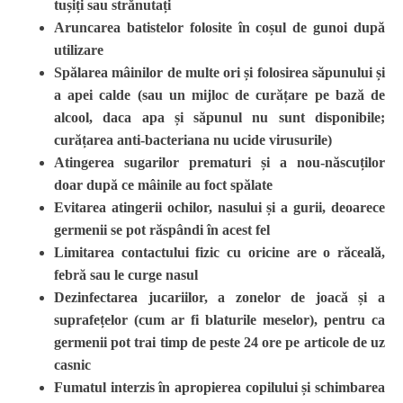
tușiți sau strănutați
Aruncarea batistelor folosite în coșul de gunoi după
utilizare
Spălarea mâinilor de multe ori și folosirea săpunului și
a apei calde (sau un mijloc de curățare pe bază de
alcool, daca apa și săpunul nu sunt disponibile;
curățarea anti-bacteriana nu ucide virusurile)
Atingerea sugarilor prematuri și a nou-născuților
doar după ce mâinile au foct spălate
Evitarea atingerii ochilor, nasului și a gurii, deoarece
germenii se pot răspândi în acest fel
Limitarea contactului fizic cu oricine are o răceală,
febră sau le curge nasul
Dezinfectarea jucariilor, a zonelor de joacă și a
suprafețelor (cum ar fi blaturile meselor), pentru ca
germenii pot trai timp de peste 24 ore pe articole de uz
casnic
Fumatul interzis în apropierea copilului și schimbarea