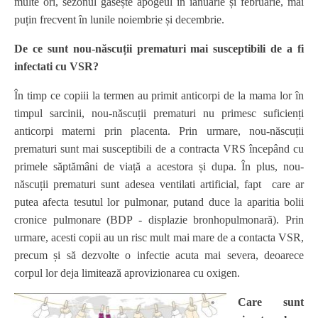
multe ori, sezonul găsește apogeul în ianuarie și februarie, mai
puțin frecvent în lunile noiembrie și decembrie.
De ce sunt nou-născuții prematuri mai susceptibili de a fi
infectati cu VSR?
În timp ce copiii la termen au primit anticorpi de la mama lor în
timpul sarcinii, nou-născuții prematuri nu primesc suficienți
anticorpi materni prin placenta. Prin urmare, nou-născuții
prematuri sunt mai susceptibili de a contracta VRS începând cu
primele săptămâni de viață a acestora și dupa. În plus, nou-
născuții prematuri sunt adesea ventilati artificial, fapt care ar
putea afecta tesutul lor pulmonar, putand duce la aparitia bolii
cronice pulmonare (BDP - displazie bronhopulmonară). Prin
urmare, acesti copii au un risc mult mai mare de a contacta VSR,
precum și să dezvolte o infectie acuta mai severa, deoarece
corpul lor deja limitează aprovizionarea cu oxigen.
Care sunt