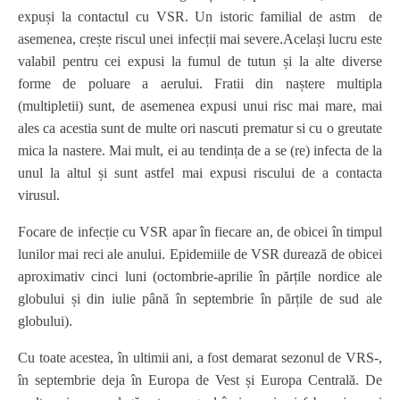
expuși la contactul cu VSR. Un istoric familial de astm de
asemenea, crește riscul unei infecții mai severe.Același lucru este
valabil pentru cei expusi la fumul de tutun și la alte diverse
forme de poluare a aerului. Fratii din naștere multipla
(multipletii) sunt, de asemenea expusi unui risc mai mare, mai
ales ca acestia sunt de multe ori nascuti prematur si cu o greutate
mica la nastere. Mai mult, ei au tendința de a se (re) infecta de la
unul la altul și sunt astfel mai expusi riscului de a contacta
virusul.
Focare de infecție cu VSR apar în fiecare an, de obicei în timpul
lunilor mai reci ale anului. Epidemiile de VSR durează de obicei
aproximativ cinci luni (octombrie-aprilie în părțile nordice ale
globului și din iulie până în septembrie în părțile de sud ale
globului).
Cu toate acestea, în ultimii ani, a fost demarat sezonul de VRS-,
în septembrie deja în Europa de Vest și Europa Centrală. De