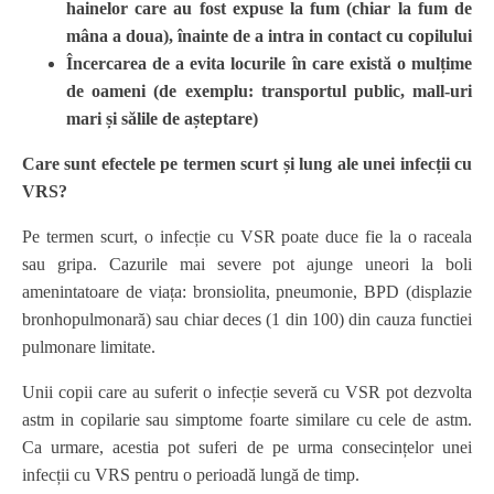
hainelor care au fost expuse la fum (chiar la fum de
mâna a doua), înainte de a intra in contact cu copilului
Încercarea de a evita locurile în care există o mulțime
de oameni (de exemplu: transportul public, mall-uri
mari și sălile de așteptare)
Care sunt efectele pe termen scurt și lung ale unei infecții cu
VRS?
Pe termen scurt, o infecție cu VSR poate duce fie la o raceala
sau gripa. Cazurile mai severe pot ajunge uneori la boli
amenintatoare de viața: bronsiolita, pneumonie, BPD (displazie
bronhopulmonară) sau chiar deces (1 din 100) din cauza functiei
pulmonare limitate.
Unii copii care au suferit o infecție severă cu VSR pot dezvolta
astm in copilarie sau simptome foarte similare cu cele de astm.
Ca urmare, acestia pot suferi de pe urma consecințelor unei
infecții cu VRS pentru o perioadă lungă de timp.