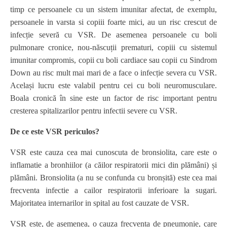
timp ce persoanele cu un sistem imunitar afectat, de exemplu,
persoanele in varsta si copiii foarte mici, au un risc crescut de
infecție severă cu VSR. De asemenea persoanele cu boli
pulmonare cronice, nou-născuții prematuri, copiii cu sistemul
imunitar compromis, copii cu boli cardiace sau copii cu Sindrom
Down au risc mult mai mari de a face o infecție severa cu VSR.
Același lucru este valabil pentru cei cu boli neuromusculare.
Boala cronică în sine este un factor de risc important pentru
cresterea spitalizarilor pentru infectii severe cu VSR.
De ce este VSR periculos?
VSR este cauza cea mai cunoscuta de bronsiolita, care este o
inflamatie a bronhiilor (a căilor respiratorii mici din plămâni) și
plămâni. Bronsiolita (a nu se confunda cu bronșită) este cea mai
frecventa infectie a cailor respiratorii inferioare la sugari.
Majoritatea internarilor in spital au fost cauzate de VSR.
VSR este, de asemenea, o cauza frecventa de pneumonie, care