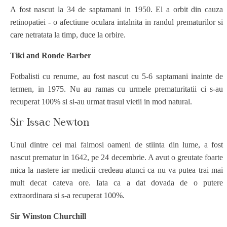
A fost nascut la 34 de saptamani in 1950. El a orbit din cauza
retinopatiei - o afectiune oculara intalnita in randul prematurilor si
care netratata la timp, duce la orbire.
Tiki and Ronde Barber
Fotbalisti cu renume, au fost nascut cu 5-6 saptamani inainte de
termen, in 1975. Nu au ramas cu urmele prematuritatii ci s-au
recuperat 100% si si-au urmat trasul vietii in mod natural.
Sir Issac Newton
Unul dintre cei mai faimosi oameni de stiinta din lume, a fost
nascut prematur in 1642, pe 24 decembrie. A avut o greutate foarte
mica la nastere iar medicii credeau atunci ca nu va putea trai mai
mult decat cateva ore. Iata ca a dat dovada de o putere
extraordinara si s-a recuperat 100%.
Sir Winston Churchill