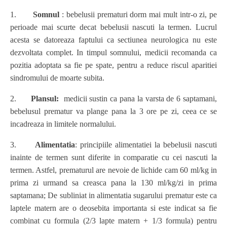
1.
Somnul
: bebelusii prematuri dorm mai mult intr-o zi, pe
perioade mai scurte decat bebelusii nascuti la termen. Lucrul
acesta se datoreaza faptului ca sectiunea neurologica nu este
dezvoltata complet. In timpul somnului, medicii recomanda ca
pozitia adoptata sa fie pe spate, pentru a reduce riscul aparitiei
sindromului de moarte subita.
2.
Plansul:
medicii sustin ca pana la varsta de 6 saptamani,
bebelusul prematur va plange pana la 3 ore pe zi, ceea ce se
incadreaza in limitele normalului.
3.
Alimentatia
: principiile alimentatiei la bebelusii nascuti
inainte de termen sunt diferite in comparatie cu cei nascuti la
termen. Astfel, prematurul are nevoie de lichide cam 60 ml/kg in
prima zi urmand sa creasca pana la 130 ml/kg/zi in prima
saptamana; De subliniat in alimentatia sugarului prematur este ca
laptele matern are o deosebita importanta si este indicat sa fie
combinat cu formula (2/3 lapte matern + 1/3 formula) pentru