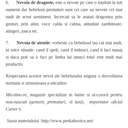
6.
Nevoia de dragoste,
este o nevoie pe care o intalniti la toti
oamenii dar bebelusii prematuri sunt cei care au nevoie cel mai
mult de acest sentiment. Incercati sa le aratati dragostea prin
gesturi, prin alint, voce calda si calma, atitudine zambitoare,
atingeri, joaca etc.
7.
Nevoia de atentie
: vorbeste cu bebelusul tau cat mai mult,
in orice situatie: cand il speli, cand il imbraci, cand ii faci masaj
si daca poti sa o faci pe limba lui atunci totul este mult mai
productiv.
Respectarea acestor nevoi ale bebelusului asigura o dezvoltarea
normala si armonioasa a micutilor.
Micolino.ro, magazin specializat in haine si accesorii pentru
nou-nascuti (gemeni, prematuri, -6 luni), importator oficial
Carter’s.
Sursa materialului :http://www.peekabooicu.net/