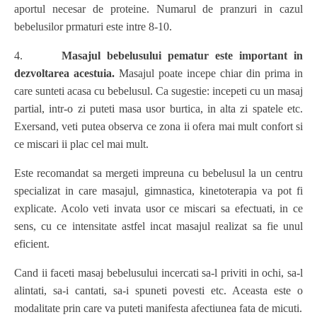
aportul necesar de proteine. Numarul de pranzuri in cazul
bebelusilor prmaturi este intre 8-10.
4.
Masajul bebelusului pematur este important in
dezvoltarea acestuia.
Masajul poate incepe chiar din prima in
care sunteti acasa cu bebelusul. Ca sugestie: incepeti cu un masaj
partial, intr-o zi puteti masa usor burtica, in alta zi spatele etc.
Exersand, veti putea observa ce zona ii ofera mai mult confort si
ce miscari ii plac cel mai mult.
Este recomandat sa mergeti impreuna cu bebelusul la un centru
specializat in care masajul, gimnastica, kinetoterapia va pot fi
explicate. Acolo veti invata usor ce miscari sa efectuati, in ce
sens, cu ce intensitate astfel incat masajul realizat sa fie unul
eficient.
Cand ii faceti masaj bebelusului incercati sa-l priviti in ochi, sa-l
alintati, sa-i cantati, sa-i spuneti povesti etc. Aceasta este o
modalitate prin care va puteti manifesta afectiunea fata de micuti.