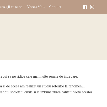
rsații cu sens
Vocea Mea
Contact
trebui sa ne ridice cele mai multe semne de intrebare.
ra si de aceea am realizat un studiu referitor la fenomenul
andul societatii civile si la imbunatatirea calitatii vietii acestor