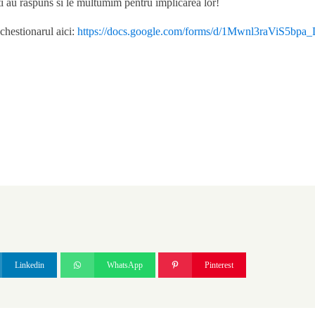
ti au raspuns si le multumim pentru implicarea lor!
hestionarul aici:
https://docs.google.com/forms/d/1Mwnl3raViS
Linkedin
WhatsApp
Pinterest