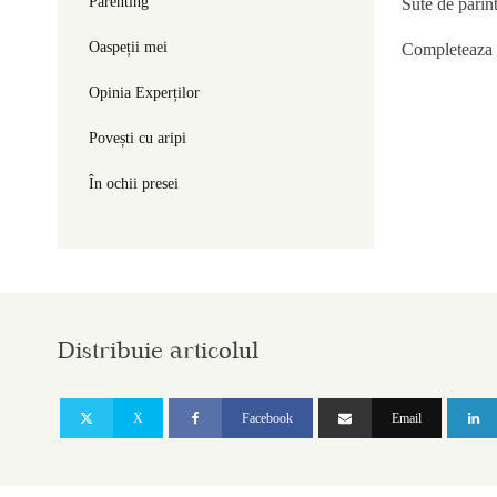
Parenting
Sute de parin
Oaspeții mei
Completeaza c
Opinia Experților
Povești cu aripi
În ochii presei
Distribuie articolul
X
Facebook
Email