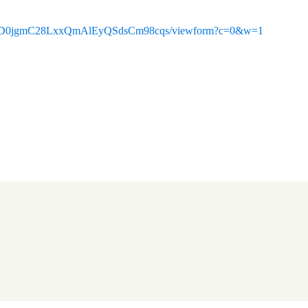
5bpa_D0jgmC28LxxQmAlEyQSdsCm98cqs/viewform?c=0&w=1