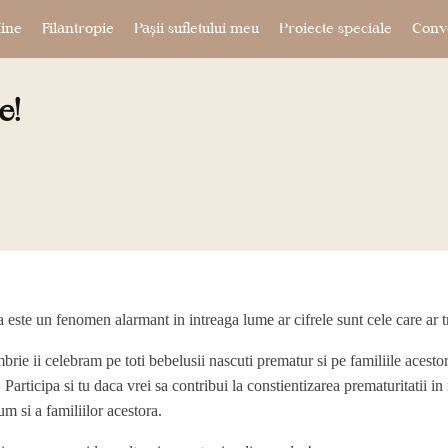
ine
Filantropie
Pașii sufletului meu
Proiecte speciale
Conve
e!
 este un fenomen alarmant in intreaga lume ar cifrele sunt cele care ar 
rie ii celebram pe toti bebelusii nascuti prematur si pe familiile acesto
 Participa si tu daca vrei sa contribui la constientizarea prematuritatii in r
m si a familiilor acestora.