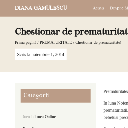
DIANA GĂMULESCU
Acasa
Despre M
Chestionar de prematuritat
Prima pagină
/
PREMATURITATE
/ Chestionar de prematuritate!
Scris la
noiembrie 1, 2014
Prematuritatea
Categorii
In luna Noiemb
prematuritatii.
Jurnalul meu Online
bebelusi precu