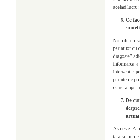
acelasi lucru:
Ce fac
suntet
Noi oferim se
parintilor cu
dragoste” adi
informarea a 
interventie p
parinte de pr
ce ne-a lipsit 
De cur
despre
prema
Asa este. Am 
tara si mii de