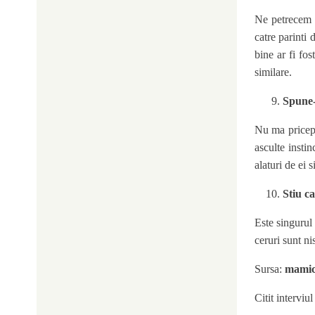
Ne petrecem m
catre parinti
bine ar fi fos
similare.
Spune-
Nu ma pricep 
asculte instin
alaturi de ei 
Stiu ca
Este singurul 
ceruri sunt nis
Sursa:
mamic
Citit interviu