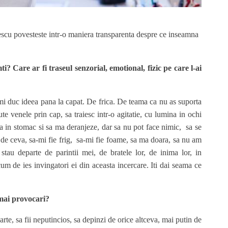
cu povesteste intr-o maniera transparenta despre ce inseamna
i? Care ar fi traseul senzorial, emotional, fizic pe care l-ai
i duc ideea pana la capat. De frica.
De teama ca nu as suporta
te venele prin cap, sa traiesc intr-o agitatie, cu lumina in ochi
 in stomac si sa ma deranjeze, dar sa nu pot face nimic, sa se
 de ceva, sa-mi fie frig, sa-mi fie foame, sa ma doara, sa nu am
stau departe de parintii mei, de bratele lor, de inima lor, in
um de ies invingatori ei din aceasta incercare. Iti dai seama ce
mai provocari?
arte, sa fii neputincios, sa depinzi de orice altceva, mai putin de