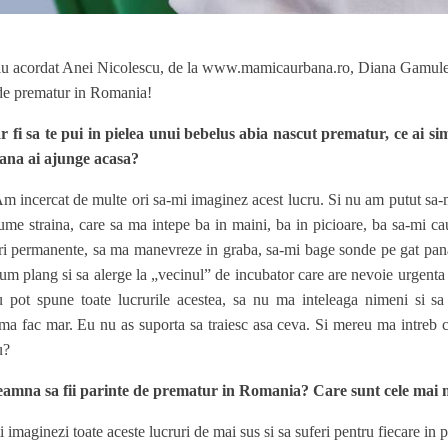
viu acordat Anei Nicolescu, de la www.mamicaurbana.ro, Diana Gamules
e de prematur in Romania!
 fi sa te pui in pielea unui bebelus abia nascut prematur, ce ai simt
pana ai ajunge acasa?
incercat de multe ori sa-mi imaginez acest lucru. Si nu am putut sa-m
lume straina, care sa ma intepe ba in maini, ba in picioare, ba sa-mi cau
ri permanente, sa ma manevreze in graba, sa-mi bage sonde pe gat pana
cum plang si sa alerge la „vecinul” de incubator care are nevoie urgenta
u pot spune toate lucrurile acestea, sa nu ma inteleaga nimeni si sa 
a ma fac mar. Eu nu as suporta sa traiesc asa ceva. Si mereu ma intreb c
u?
eamna sa fii parinte de prematur in Romania? Care sunt cele mai 
 imaginezi toate aceste lucruri de mai sus si sa suferi pentru fiecare in p