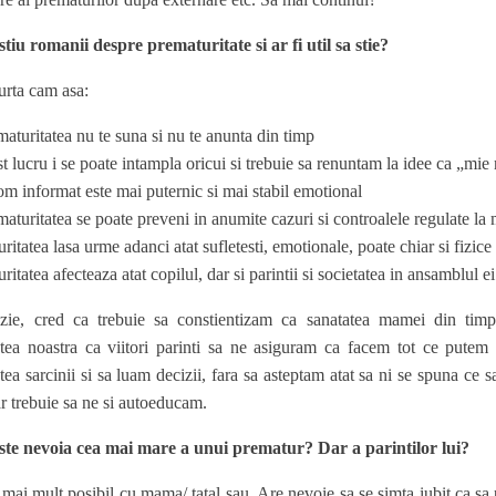
tiu romanii despre prematuritate si ar fi util sa stie?
curta cam asa:
aturitatea nu te suna si nu te anunta din timp
t lucru i se poate intampla oricui si trebuie sa renuntam la idee ca „mie
m informat este mai puternic si mai stabil emotional
aturitatea se poate preveni in anumite cazuri si controalele regulate la
ritatea lasa urme adanci atat sufletesti, emotionale, poate chiar si fizice
ritatea afecteaza atat copilul, dar si parintii si societatea in ansamblul ei
zie, cred ca trebuie sa constientizam ca sanatatea mamei din timpul
tatea noastra ca viitori parinti sa ne asiguram ca facem tot ce put
atea sarcinii si sa luam decizii, fara sa asteptam atat sa ni se spuna 
r trebuie sa ne si autoeducam.
ste nevoia cea mai mare a unui prematur? Dar a parintilor lui?
 mai mult posibil cu mama/ tatal sau. Are nevoie sa se simta iubit ca sa 