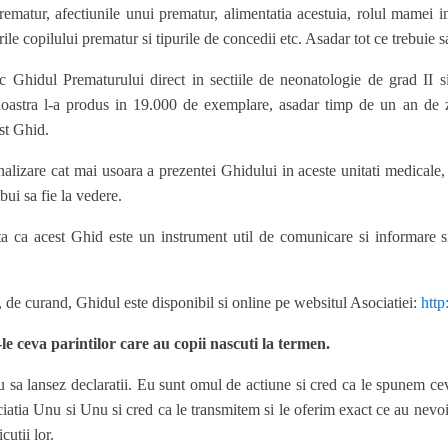
rematur, afectiunile unui prematur, alimentatia acestuia, rolul mamei i
ile copilului prematur si tipurile de concedii etc. Asadar tot ce trebuie s
sc Ghidul Prematurului direct in sectiile de neonatologie de grad II
oastra l-a produs in 19.000 de exemplare, asadar timp de un an de zil
st Ghid.
alizare cat mai usoara a prezentei Ghidului in aceste unitati medicale, 
ebui sa fie la vedere.
 ca acest Ghid este un instrument util de comunicare si informare si p
de curand, Ghidul este disponibil si online pe websitul Asociatiei:
http
le ceva parintilor care au copii nascuti la termen.
u sa lansez declaratii. Eu sunt omul de actiune si cred ca le spunem ceva
atia Unu si Unu si cred ca le transmitem si le oferim exact ce au nevoie:
cutii lor.