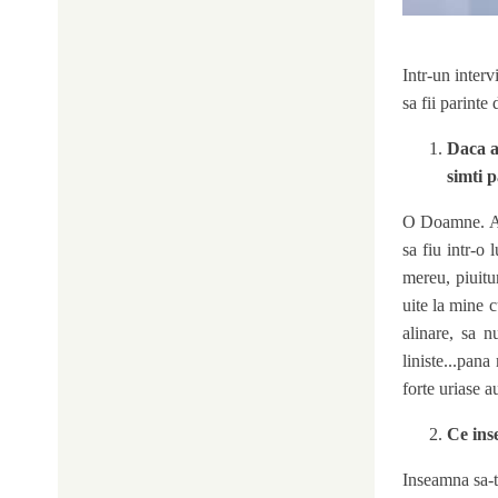
Intr-un inter
sa fii parint
Daca ar
simti 
O Doamne. Am 
sa fiu intr-o 
mereu, piuitu
uite la mine 
alinare, sa n
liniste...pan
forte uriase a
Ce ins
Inseamna sa-ti