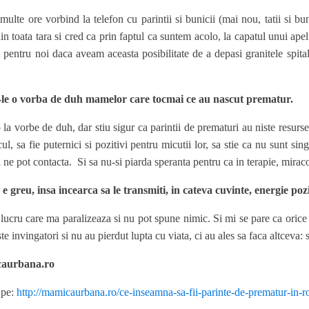
ulte ore vorbind la telefon cu parintii si bunicii (mai nou, tatii si bu
 din toata tara si cred ca prin faptul ca suntem acolo, la capatul unui a
t pentru noi daca aveam aceasta posibilitate de a depasi granitele spital
le o vorba de duh mamelor care tocmai ce au nascut prematur.
la vorbe de duh, dar stiu sigur ca parintii de prematuri au niste resurs
cul, sa fie puternici si pozitivi pentru micutii lor, sa stie ca nu sunt 
si ne pot contacta. Si sa nu-si piarda speranta pentru ca in terapie, mirac
 e greu, insa incearca sa le transmiti, in cateva cuvinte, energie p
lucru care ma paralizeaza si nu pot spune nimic. Si mi se pare ca orice a
te invingatori si nu au pierdut lupta cu viata, ci au ales sa faca altceva: sa 
aurbana.ro
l pe:
http://mamicaurbana.ro/ce-inseamna-sa-fii-parinte-de-prematur-in-