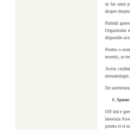
se fac unui p
despre dreptur
Parintii gase
Organizatia n
dispozitie ace
Pentru o semn
teoretic, ar tr
Avem credinta
neonatologie.
De asemenea, 
Spune-
Off imi e gre
lanseaza Asoci
pentru ei si mi