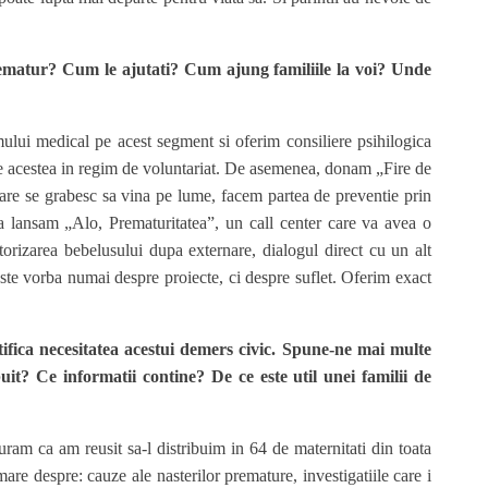
prematur? Cum le ajutati? Cum ajung familiile la voi? Unde
mului medical pe acest segment si oferim consiliere psihilogica
ate acestea in regim de voluntariat. De asemenea, donam „Fire de
 care se grabesc sa vina pe lume, facem partea de preventie prin
a lansam „Alo, Prematuritatea”, un call center care va avea o
torizarea bebelusului dupa externare, dialogul direct cu un alt
este vorba numai despre proiecte, ci despre suflet. Oferim exact
fica necesitatea acestui demers civic. Spune-ne mai multe
uit? Ce informatii contine? De ce este util unei familii de
am ca am reusit sa-l distribuim in 64 de maternitati din toata
mare despre: cauze ale nasterilor premature, investigatiile care i