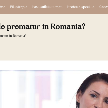
ine
Filantropie
Pașii sufletului meu
Proiecte speciale
Conve
 de prematur in Romania?
rematur in Romania?