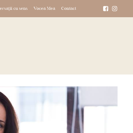
rsații cu sens
Vocea Mea
Contact