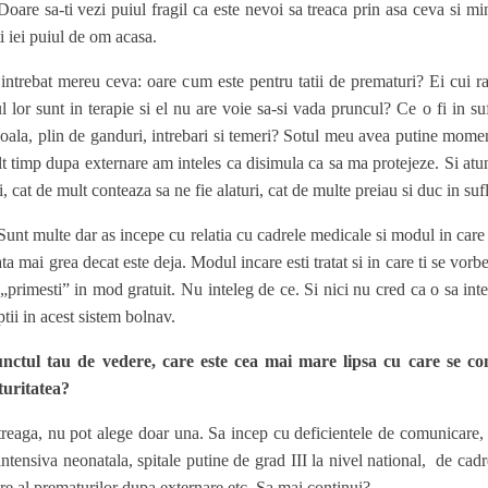
 Doare sa-ti vezi puiul fragil ca este nevoi sa treaca prin asa ceva si m
i iei puiul de om acasa.
ntrebat mereu ceva: oare cum este pentru tatii de prematuri? Ei cui ra
ul lor sunt in terapie si el nu are voie sa-si vada pruncul? Ce o fi in suf
goala, plin de ganduri, intrebari si temeri? Sotul meu avea putine mome
t timp dupa externare am inteles ca disimula ca sa ma protejeze. Si atunc
i, cat de mult conteaza sa ne fie alaturi, cat de multe preiau si duc in sufl
unt multe dar as incepe cu relatia cu cadrele medicale si modul in care ti 
iata mai grea decat este deja. Modul incare esti tratat si in care ti se vor
e „primesti” in mod gratuit. Nu inteleg de ce. Si nici nu cred ca o sa i
tii in acest sistem bolnav.
nctul tau de vedere, care este cea mai mare lipsa cu care se co
uritatea?
treaga, nu pot alege doar una. Sa incep cu deficientele de comunicare, 
 intensiva neonatala, spitale putine de grad III la nivel national, de cadr
re al prematurilor dupa externare etc. Sa mai continui?