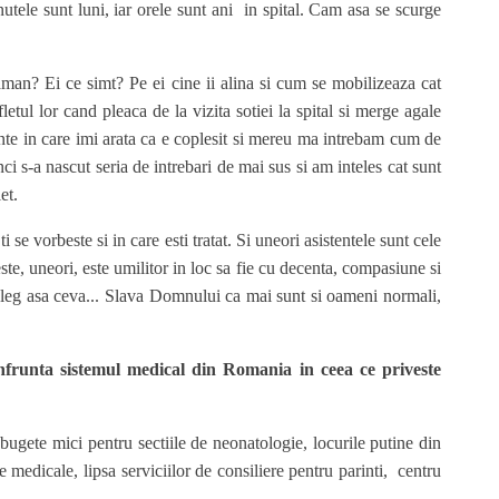
inutele sunt luni, iar orele sunt ani in spital. Cam asa se scurge
man? Ei ce simt? Pe ei cine ii alina si cum se mobilizeaza cat
letul lor cand pleaca de la vizita sotiei la spital si merge agale
nte in care imi arata ca e coplesit si mereu ma intrebam cum de
i s-a nascut seria de intrebari de mai sus si am inteles cat sunt
et.
se vorbeste si in care esti tratat. Si uneori asistentele sunt cele
beste, uneori, este umilitor in loc sa fie cu decenta, compasiune si
nteleg asa ceva... Slava Domnului ca mai sunt si oameni normali,
nfrunta sistemul medical din Romania in ceea ce priveste
bugete mici pentru sectiile de neonatologie, locurile putine din
e medicale, lipsa serviciilor de consiliere pentru parinti, centru