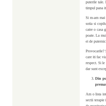
puterile tale.
timpul pana it
Si m-am mai i
sotia si copil
catre o casa 
poate. La mul
ei de puternic
Provocarile? S
care iti fac v
respect. Si l
dar sunt excep
Din pu
premat
Am o lista in
sectii terapie
de monitoriza