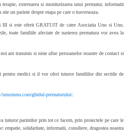
n terapie, externarea si monitorizarea unui prematur, informatii
a stie un parinte despre etapa pe care o traverseaza.
 si III si este oferit GRATUIT de catre Asociatia Unu si Unu.
e, toate familiile afectate de nasterea prematura vor avea la
noi am transmis si niste afise persoanelor noastre de contact si
entru medici si il vor oferi tuturor familiilor din sectiile de
://unusiunu.com/ghidul-prematurului/
.
 tuturor parintilor prin tot ce facem, prin proiectele pe care le
 empatie, solidaritate, informatii, consiliere, dragostea noastra