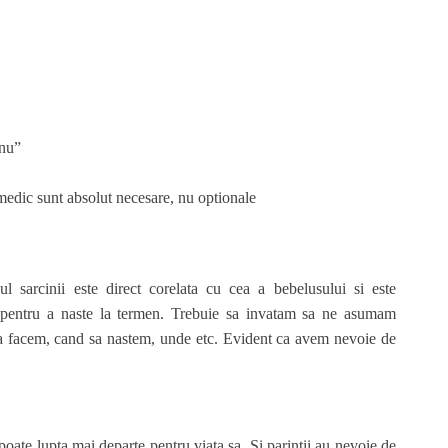
 nu”
 medic sunt absolut necesare, nu optionale
 sarcinii este direct corelata cu cea a bebelusului si este
em pentru a naste la termen. Trebuie sa invatam sa ne asumam
ce sa facem, cand sa nastem, unde etc. Evident ca avem nevoie de
poate lupta mai departe pentru viata sa. Si parintii au nevoie de