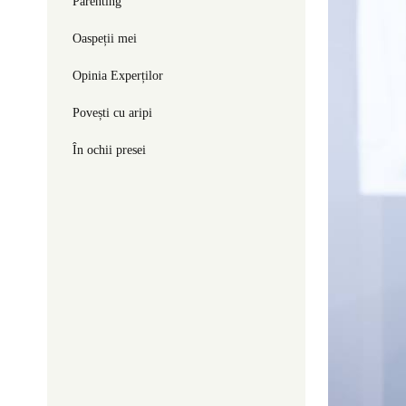
Parenting
Oaspeții mei
Opinia Experților
Povești cu aripi
În ochii presei