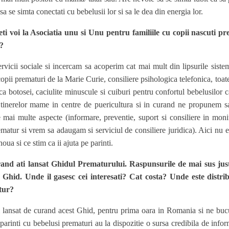
 sa se simta conectati cu bebelusii lor si sa le dea din energia lor.
eti voi la Asociatia unu si Unu pentru familiile cu copii nascuti 
i?
rvicii sociale si incercam sa acoperim cat mai mult din lipsurile siste
 copii prematuri de la Marie Curie, consiliere psihologica telefonica, to
ca botosei, caciulite minuscule si cuiburi pentru confortul bebelusilor
tinerelor mame in centre de puericultura si in curand ne propunem s
e mai multe aspecte (informare, preventie, suport si consiliere in moni
ematur si vrem sa adaugam si serviciul de consiliere juridica). Aici nu 
noua si ce stim ca ii ajuta pe parinti.
and ati lansat Ghidul Prematurului. Raspunsurile de mai sus justi
 Ghid. Unde il gasesc cei interesati? Cat costa? Unde este distrib
tur?
lansat de curand acest Ghid, pentru prima oara in Romania si ne bucur
 parinti cu bebelusi prematuri au la dispozitie o sursa credibila de infor