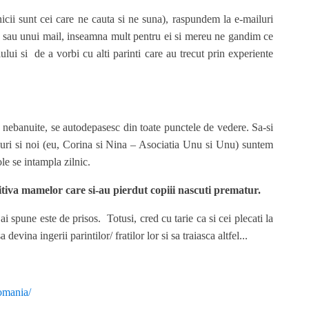
nicii sunt cei care ne cauta si ne suna), raspundem la e-mailuri
pel sau unui mail, inseamna mult pentru ei si mereu ne gandim ce
ului si de a vorbi cu alti parinti care au trecut prin experiente
e nebanuite, se autodepasesc din toate punctele de vedere. Sa-si
singuri si noi (eu, Corina si Nina – Asociatia Unu si Unu) suntem
ole se intampla zilnic.
ozitiva mamelor care si-au pierdut copiii nascuti prematur.
i spune este de prisos. Totusi, cred cu tarie ca si cei plecati la
devina ingerii parintilor/ fratilor lor si sa traiasca altfel...
romania/