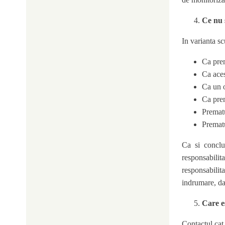
Ce nu s
In varianta s
Ca prem
Ca aces
Ca un o
Ca prem
Prematu
Prematu
Ca si conclu
responsabili
responsabilit
indrumare, da
Care e
Contactul cat