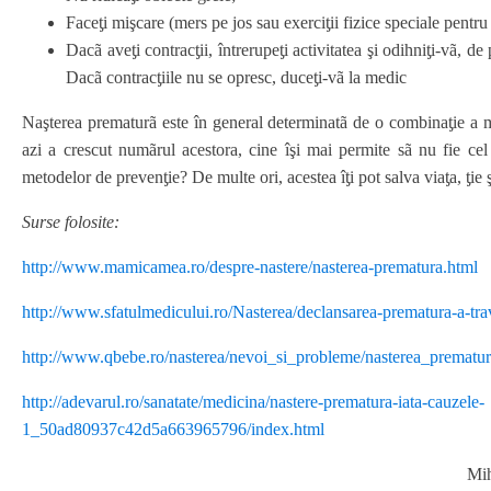
Faceƫi mişcare (mers pe jos sau exerciƫii fizice speciale pentru 
Dacã aveƫi contracƫii, întrerupeƫi activitatea şi odihniƫi-vã, de 
Dacã contracƫiile nu se opresc, duceƫi-vã la medic
Naşterea prematurã este în general determinatã de o combinaƫie a m
azi a crescut numãrul acestora, cine îşi mai permite sã nu fie cel
metodelor de prevenƫie? De multe ori, acestea îƫi pot salva viaƫa, ƫie 
Surse folosite:
http://www.mamicamea.ro/despre-nastere/nasterea-prematura.html
http://www.sfatulmedicului.ro/Nasterea/declansarea-prematura-a-tra
http://www.qbebe.ro/nasterea/nevoi_si_probleme/nasterea_prematu
http://adevarul.ro/sanatate/medicina/nastere-prematura-iata-cauzele-
1_50ad80937c42d5a663965796/index.html
Mih