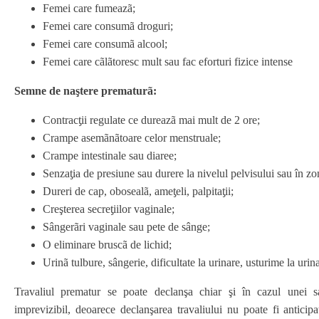
Femei care fumeazã;
Femei care consumã droguri;
Femei care consumã alcool;
Femei care cãlãtoresc mult sau fac eforturi fizice intense
Semne de naştere prematurã:
Contracƫii regulate ce dureazã mai mult de 2 ore;
Crampe asemãnãtoare celor menstruale;
Crampe intestinale sau diaree;
Senzaƫia de presiune sau durere la nivelul pelvisului sau în zo
Dureri de cap, obosealã, ameƫeli, palpitaƫii;
Creşterea secreƫiilor vaginale;
Sângerãri vaginale sau pete de sânge;
O eliminare bruscã de lichid;
Urinã tulbure, sângerie, dificultate la urinare, usturime la urin
Travaliul prematur se poate declanşa chiar şi în cazul unei s
imprevizibil, deoarece declanşarea travaliului nu poate fi anticip