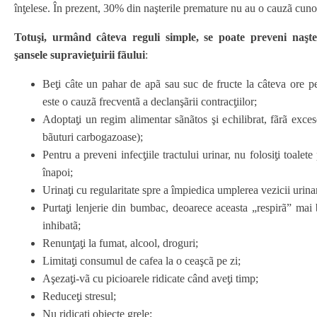
înƫelese. În prezent, 30% din naşterile premature nu au o cauzã cuno
Totuşi, urmând câteva reguli simple, se poate preveni naşte
şansele supravieƫuirii fãului
:
Beƫi câte un pahar de apã sau suc de fructe la câteva ore pe
este o cauzã frecventã a declanşãrii contracƫiilor;
Adoptaƫi un regim alimentar sãnãtos şi echilibrat, fãrã excese
bãuturi carbogazoase);
Pentru a preveni infecƫiile tractului urinar, nu folosiƫi toalete
înapoi;
Urinaƫi cu regularitate spre a împiedica umplerea vezicii urina
Purtaƫi lenjerie din bumbac, deoarece aceasta „respirã” mai b
inhibatã;
Renunƫaƫi la fumat, alcool, droguri;
Limitaƫi consumul de cafea la o ceaşcã pe zi;
Aşezaƫi-vã cu picioarele ridicate când aveƫi timp;
Reduceƫi stresul;
Nu ridicaƫi obiecte grele;