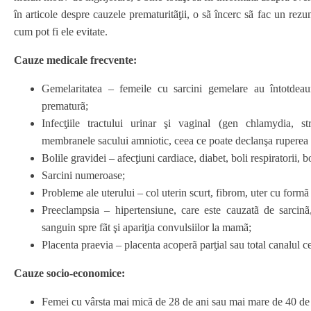
în articole despre cauzele prematuritãƫii, o sã încerc sã fac un rezu
cum pot fi ele evitate.
Cauze medicale frecvente:
Gemelaritatea – femeile cu sarcini gemelare au întotdea
prematurã;
Infecƫiile tractului urinar şi vaginal (gen chlamydia, str
membranele sacului amniotic, ceea ce poate declanşa ruperea l
Bolile gravidei – afecƫiuni cardiace, diabet, boli respiratorii, b
Sarcini numeroase;
Probleme ale uterului – col uterin scurt, fibrom, uter cu form
Preeclampsia – hipertensiune, care este cauzatã de sarcinã
sanguin spre fãt şi apariƫia convulsiilor la mamã;
Placenta praevia – placenta acoperã parƫial sau total canalul c
Cauze socio-economice:
Femei cu vârsta mai micã de 28 de ani sau mai mare de 40 de 