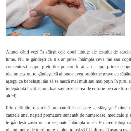
Atunci când vezi în sfârşit cele douã liniuƫe ale testului de sarcin
lume. Nu te gândeşti cã ti s-ar putea întâmpla ceva rãu sau copilul
concentrezi asupra greƫurilor pe care le ai sau asupra primei ecogra
nici un caz nu te gândeşti cã ai putea avea probleme grave cu sãnãta
aştepƫi ca bebeluşul tãu sã se nascã mai mult sau mai puƫin în jurul a
îndepãrtatã încât acum doar savurezi starea de euforie pe care ƫi-o d
altfel).
Prin definiƫie, o sarcinã prematurã e cea care se sfârşeşte înainte 
cauzele unei naşteri premature sunt atât de numeroase, medicale şi 
te gândeşti „asta nu mi se poate întâmpla mie”. Eu cred totuşi cã,
niciun motiv de îngrijorare, e bine totuşi sã fii informatã asupra even