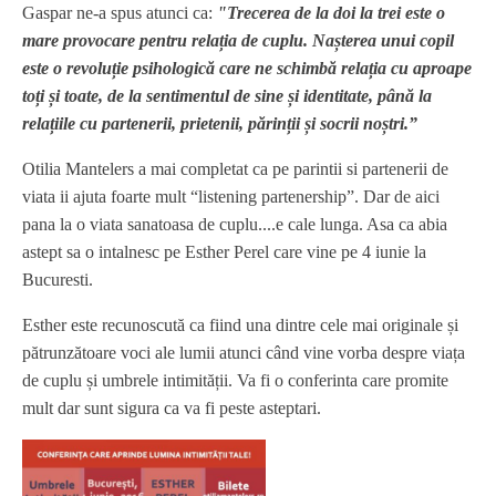
Gaspar ne-a spus atunci ca:
"Trecerea de la doi la trei este o
mare provocare pentru relația de cuplu. Nașterea unui copil
este o revoluție psihologică care ne schimbă relația cu aproape
toți și toate, de la sentimentul de sine și identitate, până la
relațiile cu partenerii, prietenii, părinții și socrii noștri.”
Otilia Mantelers a mai completat ca pe parintii si partenerii de
viata ii ajuta foarte mult “listening partenership”. Dar de aici
pana la o viata sanatoasa de cuplu....e cale lunga. Asa ca abia
astept sa o intalnesc pe Esther Perel care vine pe 4 iunie la
Bucuresti.
Esther este recunoscută ca fiind una dintre cele mai originale și
pătrunzătoare voci ale lumii atunci când vine vorba despre viața
de cuplu și umbrele intimității. Va fi o conferinta care promite
mult dar sunt sigura ca va fi peste asteptari.