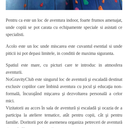
Pentru ca este un loc de aventura indoor, foarte frumos amenajat,
unde copiii se pot carata cu echipamente speciale si asistati ce
specialisti.
Acolo este un loc unde miscarea este cuvantul esential si unde
piticii isi pot depasi limitele, in conditii de maxima siguranta.
Spatiul este mare, cu picturi care te introduc in atmosfera
aventurii.
NoGravity
Club este singurul loc de
aventură şi
escaladă
destinat
exclusiv copiilor
ca
re îmbină aventura cu jocul
şi educaţia non-
formală,
încurajând
mişcarea şi dezvoltarea personală a celor
mici.
Vizitatorii
au
acces
în sala de aventură
și escaladă şi ocazia
de a
participa la
ateliere tematice
,
atât pentru copii
,
cât şi pentru
familie
. D
oritorii pot
de asemenea
organiza
petreceri de aventură