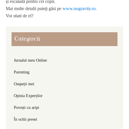
și escaladă pentru
cei copii.
Mai
multe
detalii
puteţi
găsi
pe
www.nogravity.ro.
Voi stiati de el?
Categorii
Jurnalul meu Online
Parenting
Oaspeții mei
Opinia Experților
Povești cu aripi
În ochii presei