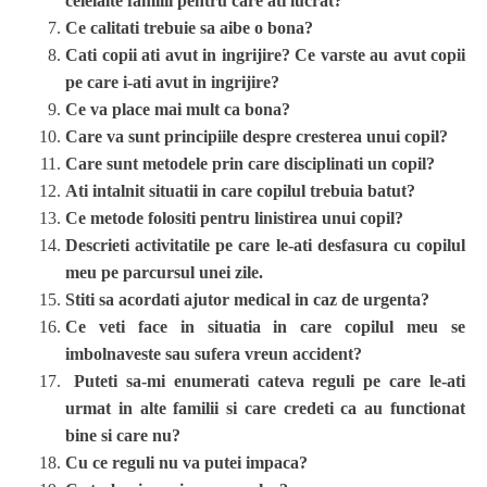
celelalte familii pentru care ati lucrat?
Ce calitati trebuie sa aibe o bona?
Cati copii ati avut in ingrijire? Ce varste au avut copii
pe care i-ati avut in ingrijire?
Ce va place mai mult ca bona?
Care va sunt principiile despre cresterea unui copil?
Care sunt metodele prin care disciplinati un copil?
Ati intalnit situatii in care copilul trebuia batut?
Ce metode folositi pentru linistirea unui copil?
Descrieti activitatile pe care le-ati desfasura cu copilul
meu pe parcursul unei zile.
Stiti sa acordati ajutor medical in caz de urgenta?
Ce veti face in situatia in care copilul meu se
imbolnaveste sau sufera vreun accident?
Puteti sa-mi enumerati cateva reguli pe care le-ati
urmat in alte familii si care credeti ca au functionat
bine si care nu?
Cu ce reguli nu va putei impaca?