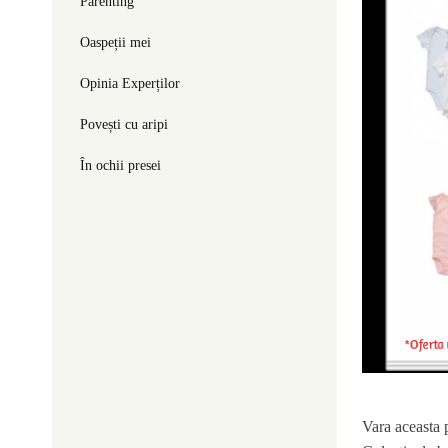
Parenting
Oaspeții mei
Opinia Experților
Povești cu aripi
În ochii presei
Vara aceasta p