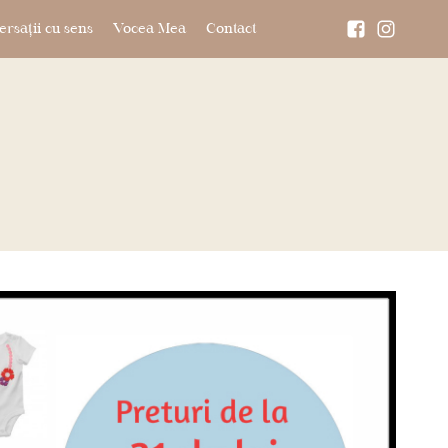
rsații cu sens
Vocea Mea
Contact