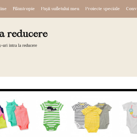
ine
Filantropie
Pașii sufletului meu
Proiecte speciale
Conve
la reducere
-uri intra la reducere