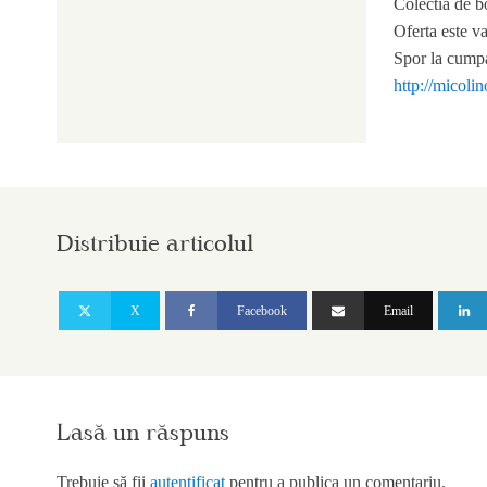
Colectia de bo
Oferta este va
Spor la cumpa
http://micoli
Distribuie articolul
X
Facebook
Email
Lasă un răspuns
Trebuie să fii
autentificat
pentru a publica un comentariu.