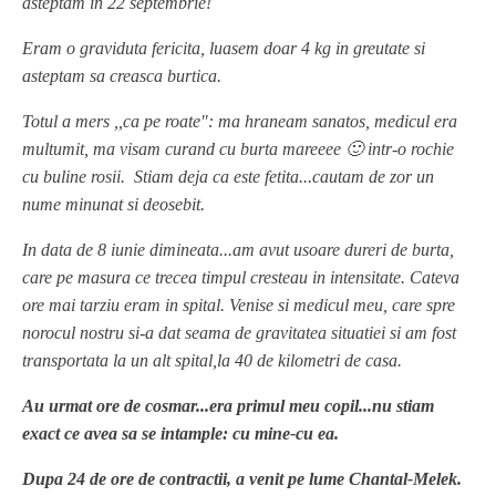
asteptam in 22 septembrie!
Eram o graviduta fericita, luasem doar 4 kg in greutate si
asteptam sa creasca burtica.
Totul a mers ,,ca pe roate": ma hraneam sanatos, medicul era
multumit, ma visam curand cu burta mareeee 🙂 intr-o rochie
cu buline rosii. Stiam deja ca este fetita...cautam de zor un
nume minunat si deosebit.
In data de 8 iunie dimineata...am avut usoare dureri de burta,
care pe masura ce trecea timpul cresteau in intensitate. Cateva
ore mai tarziu eram in spital. Venise si medicul meu, care spre
norocul nostru si-a dat seama de gravitatea situatiei si am fost
transportata la un alt spital,la 40 de kilometri de casa.
Au urmat ore de cosmar...era primul meu copil...nu stiam
exact ce avea sa se intample: cu mine-cu ea.
Dupa 24 de ore de contractii, a venit pe lume Chantal-Melek.