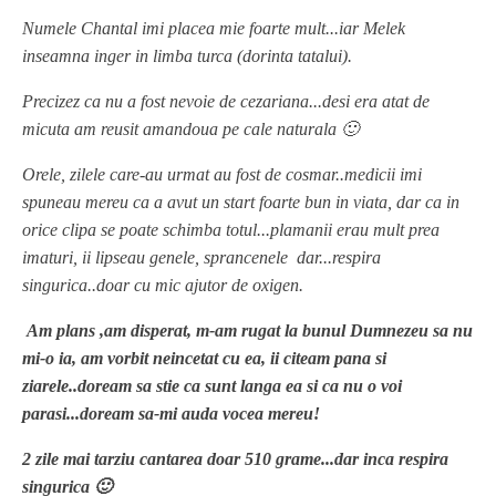
Numele Chantal imi placea mie foarte mult...iar Melek
inseamna inger in limba turca (dorinta tatalui).
Precizez ca nu a fost nevoie de cezariana...desi era atat de
micuta am reusit amandoua pe cale naturala 🙂
Orele, zilele care-au urmat au fost de cosmar..medicii imi
spuneau mereu ca a avut un start foarte bun in viata, dar ca in
orice clipa se poate schimba totul...plamanii erau mult prea
imaturi, ii lipseau genele, sprancenele dar...respira
singurica..doar cu mic ajutor de oxigen.
Am plans ,am disperat, m-am rugat la bunul Dumnezeu sa nu
mi-o ia, am vorbit neincetat cu ea, ii citeam pana si
ziarele..doream sa stie ca sunt langa ea si ca nu o voi
parasi...doream sa-mi auda vocea mereu!
2 zile mai tarziu cantarea doar 510 grame...dar inca respira
singurica 🙂