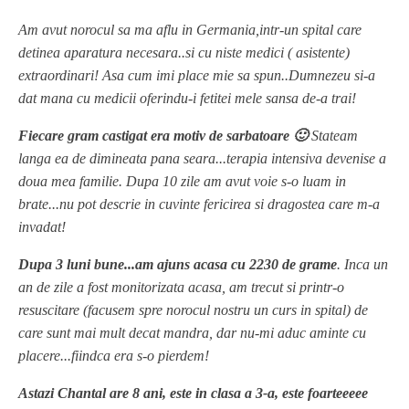
Am avut norocul sa ma aflu in Germania,intr-un spital care
detinea aparatura necesara..si cu niste medici ( asistente)
extraordinari! Asa cum imi place mie sa spun..Dumnezeu si-a
dat mana cu medicii oferindu-i fetitei mele sansa de-a trai!
Fiecare gram castigat era motiv de sarbatoare 🙂
Stateam
langa ea de dimineata pana seara...terapia intensiva devenise a
doua mea familie. Dupa 10 zile am avut voie s-o luam in
brate...nu pot descrie in cuvinte fericirea si dragostea care m-a
invadat!
Dupa 3 luni bune...am ajuns acasa cu 2230 de grame
. Inca un
an de zile a fost monitorizata acasa, am trecut si printr-o
resuscitare (facusem spre norocul nostru un curs in spital) de
care sunt mai mult decat mandra, dar nu-mi aduc aminte cu
placere...fiindca era s-o pierdem!
Astazi Chantal are 8 ani, este in clasa a 3-a, este foarteeeee