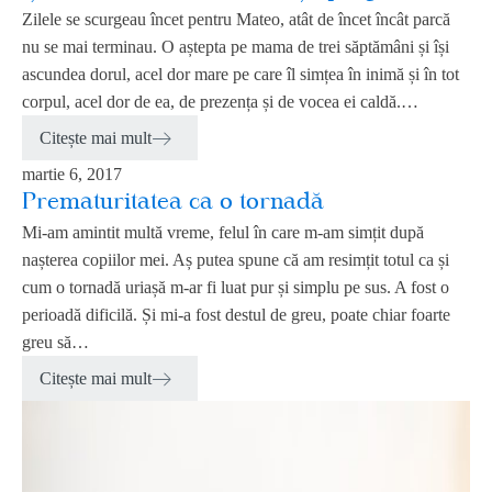
Zilele se scurgeau încet pentru Mateo, atât de încet încât parcă
nu se mai terminau. O aștepta pe mama de trei săptămâni și își
ascundea dorul, acel dor mare pe care îl simțea în inimă și în tot
corpul, acel dor de ea, de prezența și de vocea ei caldă.…
Citește mai mult
martie 6, 2017
Prematuritatea ca o tornadă
Mi-am amintit multă vreme, felul în care m-am simțit după
nașterea copiilor mei. Aș putea spune că am resimțit totul ca și
cum o tornadă uriașă m-ar fi luat pur și simplu pe sus. A fost o
perioadă dificilă. Și mi-a fost destul de greu, poate chiar foarte
greu să…
Citește mai mult