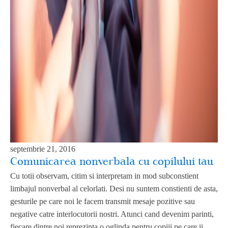
septembrie 21, 2016
Comunicarea nonverbala cu copilului tau
Cu totii observam, citim si interpretam in mod subconstient
limbajul nonverbal al celorlati. Desi nu suntem constienti de asta,
gesturile pe care noi le facem transmit mesaje pozitive sau
negative catre interlocutorii nostri. Atunci cand devenim parinti,
fiecare dintre noi reprezinta o oglinda pentru copiii pe care ii