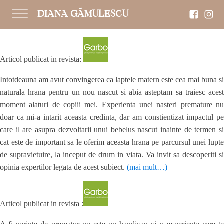
DIANA GĂMULESCU
Articol publicat in revista:
Intotdeauna am avut convingerea ca laptele matern este cea mai buna si
naturala hrana pentru un nou nascut si abia asteptam sa traiesc acest
moment alaturi de copiii mei. Experienta unei nasteri premature nu
doar ca mi-a intarit aceasta credinta, dar am constientizat impactul pe
care il are asupra dezvoltarii unui bebelus nascut inainte de termen si
cat este de important sa le oferim aceasta hrana pe parcursul unei lupte
de supravietuire, la inceput de drum in viata. Va invit sa descoperiti si
opinia expertilor legata de acest subiect.
(mai mult…)
Articol publicat in revista :