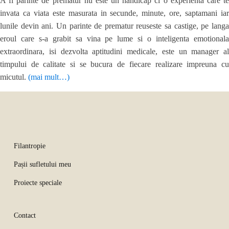
A fi parinte de prematur nu este un handicap ci o experienta care te
invata ca viata este masurata in secunde, minute, ore, saptamani iar
lunile devin ani. Un parinte de prematur reuseste sa castige, pe langa
eroul care s-a grabit sa vina pe lume si o inteligenta emotionala
extraordinara, isi dezvolta aptitudini medicale, este un manager al
timpului de calitate si se bucura de fiecare realizare impreuna cu
micutul.
(mai mult…)
Filantropie
Pașii sufletului meu
Proiecte speciale
Contact